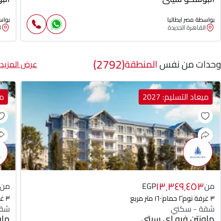
بواسطة مصر ايطاليا
بواس
القاهرة الجديدة
ا
(2792)
وحدات من نفس
المنطقة
عرض المزيد
ميعاد التسليم: 2027
مي
١٣٬٣٤٩٬٤٥٣
من
EGP
من
٣ غرفة نوم
٢ حمام
١٦٠ متر مربع
٣ غرفة نوم
شقة - سكني
شقة
ماونتن فيو اي سيتي
ماو