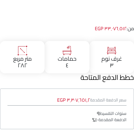
من:
٣٣٬٠٧٦٬٥١٢ EGP
غرف نوم
حمامات
متر مربع
٢٨٢
٤
٣
خطط الدفع المتاحة
٣٬٣٠٧٬٦٥١٫٢ EGP
سعر الدفعة المقدمة
٩
سنوات التقسيط
١٠%
الدفعة المقدمة