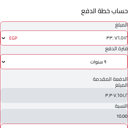
حساب خطة الدفع
المبلغ
٣٣٬٠٧٦٬٥١٢
EGP
فترة الدفع
٩ سنوات
الدفعة المقدمة
المبلغ
٣٬٣٠٧٬٦٥١٫٢
النسبة
10.00