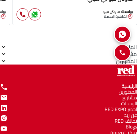
بواسطة ماونتن فيو
بواس
القاهرة الجديدة
ا
المناطق
مشاريع
المطورين
الرئيسية
المطورين
مشاريع
الوحدات
احضر RED EXPO
عن ريد
تحالف RED
Blogs
مركز المعرفة