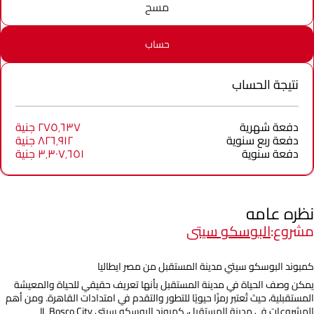
مسح
حساب
نتيجة الحساب
دفعة شهرية
٢٧٥٬٦٣٧ جنية
دفعة ربع سنوية
٨٢٦٬٩١٢ جنية
دفعة سنوية
٣٬٣٠٧٬٦٥١ جنية
نظره عامه
مشروع:
البوسكو سيتى
كمبوند البوسكو سيتي مدينة المستقبل من مصر ايطاليا
يمكن وصف الحياة في مدينة المستقبل بأنها تعريف حقيقي للحياة والمعيشة
المستقبلية، حيث تُعتبر رمزًا حيويًا للتطور والتقدم في امتدادات القاهرة. ومن أهم
المشروعات في مدينة المستقبل، كمبوند البوسكو سيتي IL Bosco City