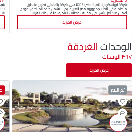
٥ مشاريع
٣ مشاريع
شركة أوراسكوم للتنمية مصر (ODE) هي شركة رائدة في تطوير مناطق
شركة
متكاملة في أنحاء جمهورية مصر العربية. بحيث تشمل هذه المناطق نموذج
أعمال متكامل رأسيا في مختلف مجالات التنمية بما في ذلك الفيلات
الاس
والشقق الخاصة والفنادق والمرافق الترفيهية مثل ملاعب الغولف والمارينا
والم
وغيرها من البنية التحتية مثل المدارس والجامعات والمستشفيات.
عرض المزيد
الوحدات
الغردقة
٣٩٧ الوحدات
عرض المزيد
تم البيع
مي