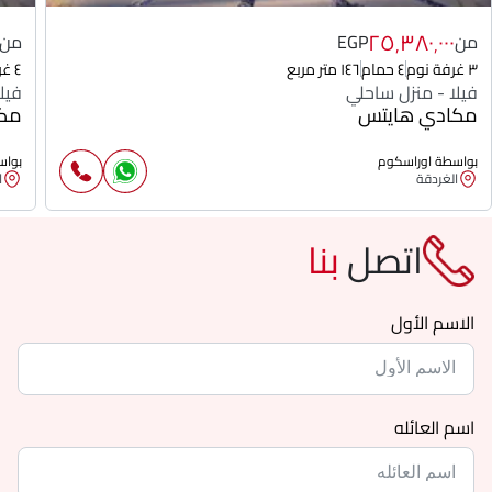
٢٥٬٣٨٠٬٠٠٠
من
EGP
من
٣ غرفة نوم
٤ حمام
١٤٦ متر مربع
٤ غرفة نوم
فيلا - منزل ساحلي
فيل
مكادي هايتس
مكا
بواسطة اوراسكوم
بواس
الغردقة
ا
اتصل
بنا
الاسم الأول
اسم العائله