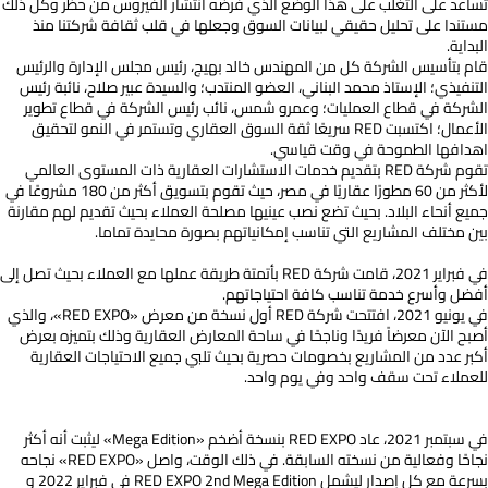
تساعد على التغلب على هذا الوضع الذي فرضه انتشار الفيروس من حظر وكل ذلك
مستندا على تحليل حقيقي لبيانات السوق وجعلها في قلب ثقافة شركتنا منذ
البداية.
قام بتأسيس الشركة كل من المهندس خالد بهيج، رئيس مجلس الإدارة والرئيس
التنفيذي؛ الإستاذ محمد
البناني
، العضو المنتدب؛ والسيدة عبير صلاح، نائبة رئيس
الشركة في قطاع العمليات؛ وعمرو شمس، نائب رئيس الشركة في قطاع تطوير
الأعمال؛ اكتسبت
RED
سريعًا ثقة السوق العقاري وتستمر في النمو لتحقيق
اهدافها الطموحة في وقت قياسي.
تقوم شركة
RED
بتقديم خدمات الاستشارات العقارية ذات المستوى العالمي
لأكثر من 60 مطورًا عقاريًا في مصر، حيث تقوم بتسويق أكثر من 180 مشروعًا في
جميع أنحاء البلاد. بحيث تضع نصب عينيها مصلحة العملاء بحيث تقديم لهم مقارنة
بين مختلف المشاريع التي تناسب إمكانياتهم بصورة محايدة تماما.
في فبراير 2021، قامت شركة
RED
بأتمتة طريقة عملها مع العملاء بحيث تصل إلى
أفضل وأسرع خدمة تناسب كافة احتياجاتهم.
في يونيو 2021، افتتحت شركة
RED
أول نسخة من معرض «
RED EXPO
»، والذي
أصبح الآن معرضاً فريدًا وناجحًا في ساحة المعارض العقارية وذلك بتميزه بعرض
أكبر عدد من المشاريع بخصومات حصرية بحيث تلبي جميع الاحتياجات العقارية
للعملاء تحت سقف واحد وفي يوم واحد.
في سبتمبر 2021، عاد
RED EXPO
بنسخة أضخم «
Mega Edition
» ليثبت أنه أكثر
نجاحًا وفعالية من نسخته السابقة. في ذلك الوقت، واصل «
RED EXPO
» نجاحه
بسرعة مع كل إصدار ليشمل
RED EXPO 2nd Mega Edition
في فبراير 2022 و