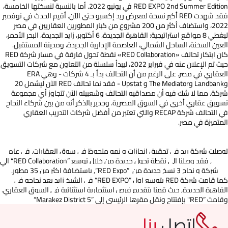
RED EXPO 2nd Summer Edition
في يونيو 2022. أما بالنسبة لنسختها الخامسة،
فقد شهدت
RED
أكبر نسخة لمعرض ريد إكسبو حتى الآن. أقيم الحدث في نوفمبر
2022، واستضاف أكثر من 200 مشروع من كبار المطورين العقاريين في مصر
ليغطي 8 مواقع استراتيجية: القاهرة الجديدة، 6 أكتوبر، زايد الجديدة، البحر الأحمر،
العين السخنة، الساحل الشمالي، العاصمة الإدارية الجديدة، ومدينة المستقبل.
كان ابتكار تحالف «
RED Collaboration
» نقطة تحول فارقة في مسار شركة
RED
حيث تم الإعلان عنه في فبراير 2022، ليبدأ سلسلة من التعاون مع شركات التسويق
العقاري في مصر. على الرغم من أن التحالف بدأ بـ 4 شركات - وهي
ERA
و
Landbank
و
The Mediator
و
Upstat
- فقد نما تحالف
RED
الآن ليشمل 20
شركة. مما لا شك فيه أن مصداقيه التحالف وشعبيته الآن تتجاوز أي مجموعة
تسويق عقاري أخرى في السوق المصرية. وجدير بالذكر أنه من بين شركاء النجاح
في التحالف شركة
RECAP
والتي تعتبر من أفضل شركات التدريب العقاري
المتميزة في مصر.
توصلت شركة ريد في تحقيق إنجازات و نمو ملحوظ في سوق العقارات. في عام
2023, فقد وصلنا الي نقطة تحول جديدة من خلال توسع
“RED Collaboration”
الي
30 شركة و
نجاح 3 نسخ جديدة من
“RED Expo”
, بإستضافة اكثر من 35 مطور.
كما قامت شركة
RED
بتوسع اول
“RED EXPO”
في الشيخ زايد بعد نجاحه في
القاهرة الجديدة, حيث قمنا يتقديم فرص استثمارية إستثنائية في السوق العقاري.
وقامت
RED”
" بإفتتاح ونقل مقرها الرئيسي إلي
“Marakez District 5”
اتصل
بنا