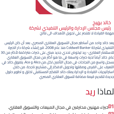
خالد بهيج
رئيس مجلس الإدارة والرئيس التنفيذي لشركة
مهمة القيادة لا تقتصر علي
تحويل الأهداف الى نتائج.
يعد خالد واحد من أساطير مجال التسويق العقاري المصري. بعد أن كان الرئيس
التنفيذي لشركة
Coldwell Banker
منذ عام 2008، قرر إنشاء
شركة دار الخبرة
للاستثمار العقاري- ريد ليخوض تحدي جديد مبني على خبرات متراكمة لأكثر من 30
عام.
خالد أيضاً لديه خبرات واسعة في ما هو أكثر من مجال التسويق العقاري
بسجل واسع من النجاحات في مجال التأمين لكل من
Alico
و
Ace
، يتفوق خالد في
التعرف على الفرص وصقلها وتحويل الافكار إلي مشاريع ناجحة. من خلال
استراتيجيات القيادة و الإدارة يملك خالد
التفكير المستقبلي لخلق و تطوير حلول
جديدة لتقديم قيمة مضافة للسوق العقاري المصري
لماذا
ريد
01
خبراء مهنيين محترفين في مجال المبيعات والتسويق العقاري.
02