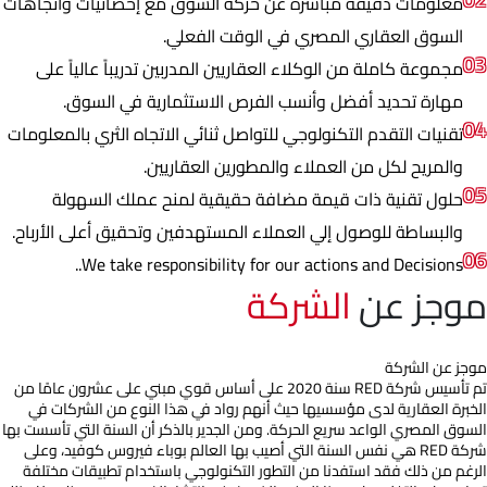
معلومات دقيقة مباشرة عن حركة السوق مع إحصائيات واتجاهات
السوق العقاري المصري في الوقت الفعلي.
03
مجموعة كاملة من الوكلاء العقاريين المدربين تدريباً عالياً على
مهارة تحديد أفضل وأنسب الفرص الاستثمارية في السوق.
04
تقنيات التقدم التكنولوجي للتواصل ثنائي الاتجاه الثري بالمعلومات
والمريح لكل من العملاء والمطورين العقاريين.
05
حلول تقنية ذات قيمة مضافة حقيقية لمنح عملك السهولة
والبساطة للوصول إلي العملاء المستهدفين وتحقيق أعلى الأرباح.
06
We take responsibility for our actions and Decisions..
موجز عن
الشركة
موجز عن الشركة
تم تأسيس شركة
RED
سنة 2020 على أساس قوي مبني على عشرون عامًا من
الخبرة العقارية لدى مؤسسيها حيث أنهم رواد في هذا النوع من الشركات في
السوق المصري الواعد سريع الحركة. ومن الجدير بالذكر أن السنة التي تأسست بها
شركة
RED
هي نفس السنة التي أصيب بها العالم بوباء فيروس كوفيد، وعلى
الرغم من ذلك فقد استفدنا من التطور التكنولوجي باستخدام تطبيقات مختلفة