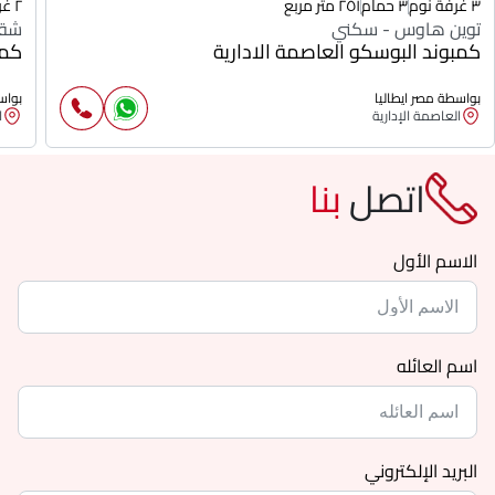
٣ غرفة نوم
٣ حمام
٢٥١ متر مربع
٢ غرفة نوم
توين هاوس - سكني
شقة
كمبوند البوسكو العاصمة الادارية
كمب
بواسطة مصر ايطاليا
بواس
العاصمة الإدارية
ا
اتصل
بنا
الاسم الأول
اسم العائله
البريد الإلكتروني