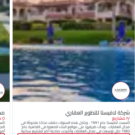
شركة لافيستا للتطوير العقاري
مصر
١٧ مشاريع
٥ مشاريع
تأسست لافيستا عام 1991 ، وخلال هذه السنوات حققت نجاحًا ملحوظًا في
مجال العقارات ، وبدأت طريقها على مواقع البناء الصغيرة في القاهرة عام
النج
1983 حتى توسعت في مجال العقارات وأصبحت صاحبة أكبر مشاريع سكنية
أمهر