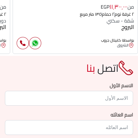
١١٬٣٠٠٬٠٠٠
من
EGP
من
٢ غرفة نوم
٢ حمام
١٣٥ متر مربع
٢ غرفة نوم
شقة - سكني
دوب
البروج
الب
بواسطة كابيتال جروب
بواس
الشروق
ا
اتصل
بنا
الاسم الأول
اسم العائله