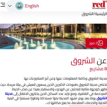
English
الرئيسية
/
الشروق
2 صور
عن
الشروق
8 مشاريع
مدينة الشروق وكافة المعلومات عنها وعن أبرز المشروعات بها
تحتضن مدينة الشروق طموحات الكثيرين الذين يسعون للعيش في بيئة مريحة، حيث
تظهر كوجهة مثالية للباحثين عن الهدوء والاستقرار بعيدًا عن صخب الحياة
المزدحمة في القاهرة. ومع تزايد عدد السكان الذين يختارون الانتقال إلى
مدينة
الشروق
يومًا بعد يوم، تشهد المدينة نموًا مستدامًا وتطورًا مستمرًا في البنية
التحتية والخدمات المقدمة، ما يعزز مكانتها ك...