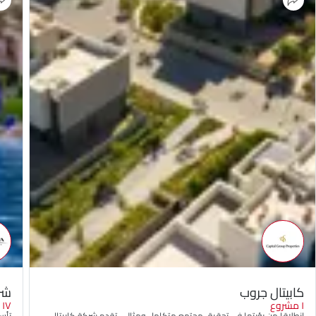
كابيتال جروب
شرك
١ مشروع
١٧ مشاريع
انطلاقا من رؤيتها في تحقيق مجتمع متكامل ومثالي، تقدم شركة كابيتال