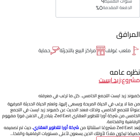
٩
سنوات التقسيط
٥%
الدفعة المقدمة
المرافق
ملعب غولف
مراكز البيع بالتجزئة
حماية
نظره عامه
مشروع:
زيد ايست
كمبوند زيد ايست التجمع الخامس.. كل ما ترغب في معرفته
من منا لا يرغب في الحياة المريحة ويسعى إليها، وتعتبر الحياة الحديثة المرفهة
عنوانًا للتجمع الخامس، ولذلك فعند الحديث عن كمبوند زيد ايست في التجمع
الخامس من شركة أورا للتطوير العقاري Zed East، يتبادر إلى الذهن فورًا مفهوم
الرفاهية والفخامة.
يُعد Zed East مشروعًا استثنائيًا من
شركة أورا للتطوير العقاري
، حيث تم تصميمه
خصيصًا ليكون ملاذًا لأولئك الذين يسعون لأعلى مستويات الرفاهية والفخا...