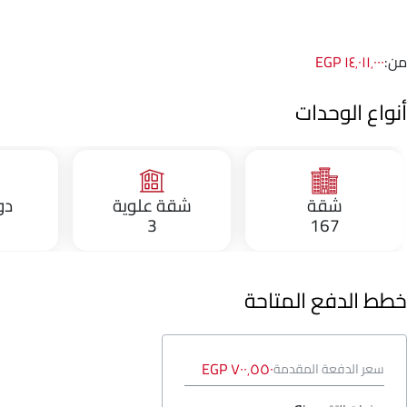
من:
١٤٬٠١١٬٠٠٠ EGP
أنواع الوحدات
شقة
شقة علوية
دو
3
167
خطط الدفع المتاحة
٧٠٠٬٥٥٠ EGP
سعر الدفعة المقدمة