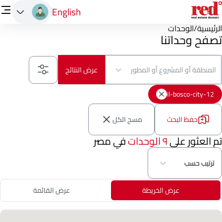
English
الرئيسية
/
الوحدات
تصفح وحداتنا
المنطقة أو المشروع أو المطور
عرض النتائج
12-il-bosco-city
حفظ البحث
مسح الكل
تم العثور على
٩ الوحدات
في مصر
ترتيب حسب
عرض الخريطة
عرض القائمة