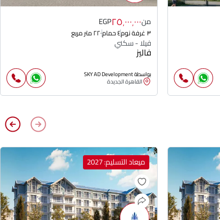
٢٥٬٠٠٠٬٠٠٠
من
EGP
٣ غرفة نوم
٤ حمام
٢٢٠ متر مربع
فيلا - سكني
فاليز
بواسطة SKY AD Development
القاهرة الجديدة
ميعاد التسليم: 2027