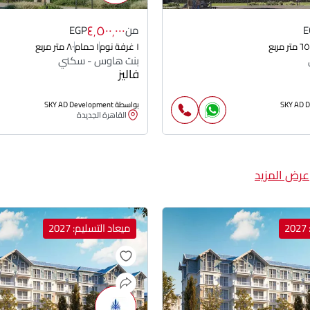
٤٬٥٠٠٬٠٠٠
E
من
EGP
٦٥ متر مربع
١ غرفة نوم
١ حمام
٨٠ متر مربع
بنت هاوس - سكني
فاليز
بواسطة SKY AD Development
القاهرة الجديدة
عرض المزيد
2
ميعاد التسليم: 2027