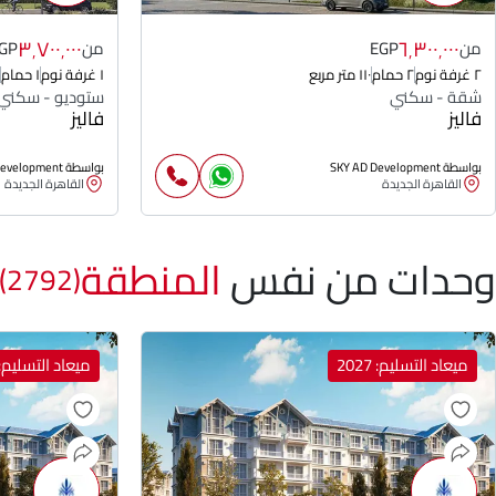
٣٬٧٠٠٬٠٠٠
٦٬٣٠٠٬٠٠٠
من
EGP
من
GP
٢ غرفة نوم
٢ حمام
١١٠ متر مربع
١ غرفة نوم
١ حمام
شقة - سكني
ستوديو - سكني
فاليز
فاليز
بواسطة SKY AD Development
بواسطة SKY AD Development
القاهرة الجديدة
القاهرة الجديدة
وحدات من نفس
المنطقة
(2792)
ميعاد التسليم: 2027
ميعاد التسليم: 027