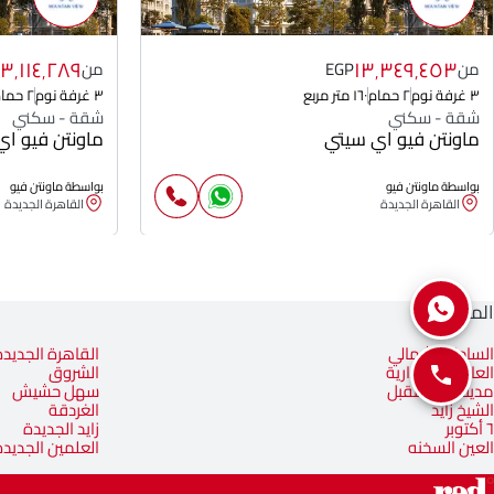
١٣٬١١٤٬٢٨٩
١٣٬٣٤٩٬٤٥٣
من
EGP
من
٣ غرفة نوم
٢ حمام
١٦٠ متر مربع
٣ غرفة نوم
٢ حمام
شقة - سكني
شقة - سكني
ماونتن فيو اي سيتي
ماونتن فيو ا
بواسطة ماونتن فيو
بواسطة ماونتن فيو
القاهرة الجديدة
القاهرة الجديدة
المناطق
الساحل الشمالي
القاهرة الجديدة
العاصمة الإدارية
الشروق
مدينة المستقبل
سهل حشيش
الشيخ زايد
الغردقة
٦ أكتوبر
زايد الجديدة
العين السخنه
العلمين الجديدة