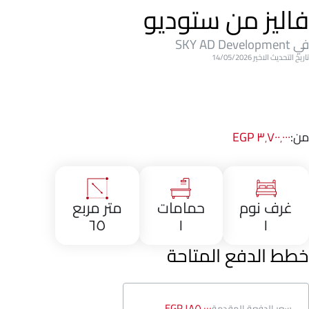
فاليز من ستوديو
في SKY AD Development
تاريخ التحديث الاخير 14/05/2026
من:
٣٬٧٠٠٬٠٠٠ EGP
غرف نوم
حمامات
متر مربع
٦٥
١
١
خطط الدفع المتاحة
١٨٥٬٠٠٠ EGP
سعر الدفعة المقدمة