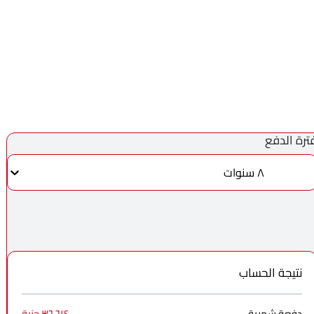
ترة الدفع
٨ سنوات
نتيجة الحساب
دفعة شهرية
٣٦٬٦١٤ جنية