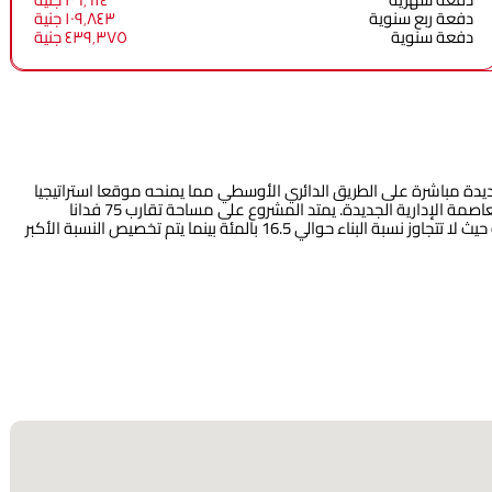
دفعة ربع سنوية
١٠٩٬٨٤٣ جنية
دفعة سنوية
٤٣٩٬٣٧٥ جنية
ديدة مباشرة على الطريق الدائري الأوسطي مما يمنحه موقعا استراتيجيا
يربط بين أهم المحاور الحيوية مثل طريق العين السخنة ومحور محمد نجيب والعاصمة الإدارية الجديدة. يمتد المشروع على مساحة تقارب 75 فدانا
باستثمارات تصل إلى نحو 20 مليار جنيه وتم تصميمه كمجتمع منخفض الكثافة حيث لا تتجاوز نسبة البناء حوالي 16.5 بالمئة بينما يتم تخصيص النسبة الأكبر