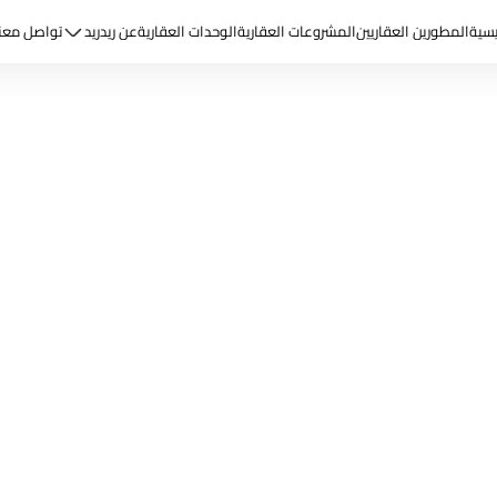
يسية
المطورين العقاريين
المشروعات العقارية
الوحدات العقارية
عن ريد
ريد
تواصل معن