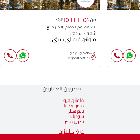
١٥٬٢٢٦٬١٥٩
من
EGP
٢ غرفة نوم
٢ حمام
١٤٠ متر مربع
شقة - سكني
ماونتن فيو اي سيتي
بواسطة ماونتن فيو
القاهرة الجديدة
المطورين العقاريين
ماونتن فيو
مصر ايطاليا
بالم هيلز
سوديك
تطوير مصر
عرض المزيد