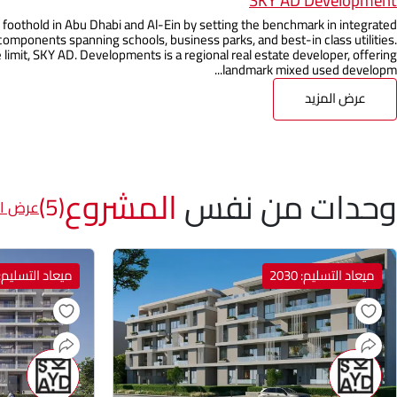
SKY AD Development
 foothold in Abu Dhabi and Al-Ein by setting the benchmark in integrated
components spanning schools, business parks, and best-in class utilities.
 limit, SKY AD. Developments is a regional real estate developer, offering
landmark mixed used developm...
عرض المزيد
وحدات من نفس
المشروع
(5)
عرض ال
ميعاد التسليم: 2030
ميعاد التسليم: 030