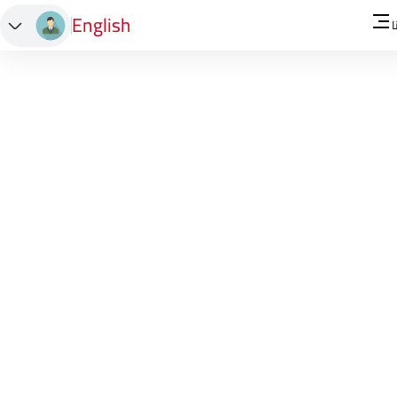
English
ا