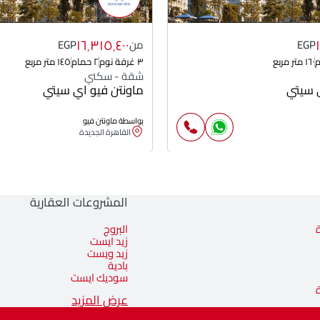
١٦٬٣١٥٬٤٠٠
EGP
من
EGP
١٦٠ متر مربع
٣ غرفة نوم
٢ حمام
١٤٥ متر مربع
شقة - سكني
ي سيتي
ماونتن فيو اي سيتي
بواسطة ماونتن فيو
القاهرة الجديدة
المشروعات العقارية
البروج
زيد ايست
زيد ويست
بادية
سوديك ايست
عرض المزيد