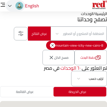
English
الرئيسية
/
الوحدات
تصفح وحداتنا
المنطقة أو المشروع أو المطور
عرض النتائج
8-mountain-view-icity-new-cairo
حفظ البحث
مسح الكل
تم العثور على
٦٠ الوحدات
في مصر
ترتيب حسب
عرض الخريطة
عرض القائمة