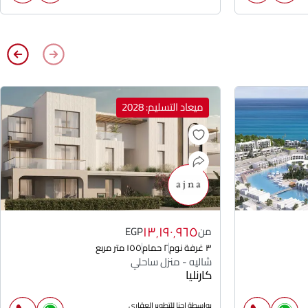
ميعاد التسليم: 2028
١٣٬١٩٠٬٩٦٥
من
EGP
٣ غرفة نوم
٢ حمام
١٥٥ متر مربع
شاليه - منزل ساحلي
كارنليا
بواسطة اجنا للتطوير العقارى