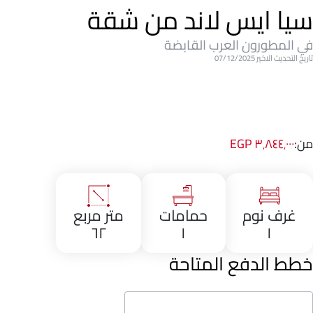
سيا ايس لاند من شقة
في المطورون العرب القابضة
تاريخ التحديث الاخير 07/12/2025
من:
٣٬٨٤٤٬٠٠٠ EGP
غرف نوم
حمامات
متر مربع
٦٢
١
١
خطط الدفع المتاحة