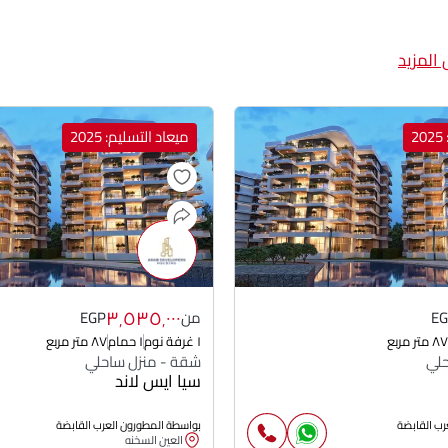
المزيد
2
ميعاد التسليم: 2025
٣٬٥٣٥٬٠٠٠
E
من
EGP
٨٧ متر مربع
١ غرفة نوم
١ حمام
٨٧ متر مربع
حلي
شقة - منزل ساحلي
سيا ايس لاند
رب القابضة
بواسطة المطورون العرب القابضة
العين السخنه