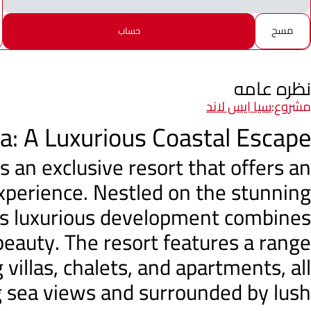
مسح
حساب
نظره عامه
مشروع:
سيا ايس لاند
na: A Luxurious Coastal Escape
is an exclusive resort that offers an
experience. Nestled on the stunning
his luxurious development combines
eauty. The resort features a range
villas, chalets, and apartments, all
 sea views and surrounded by lush