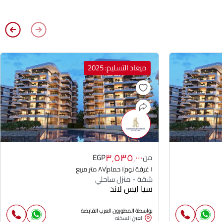
ميعاد التسليم: 2025
٣٬٥٣٥٬٠٠٠
من
EGP
١ غرفة نوم
١ حمام
٨٧ متر مربع
شقة - منزل ساحلي
سيا ايس لاند
بواسطة المطورون العرب القابضة
العين السخنه