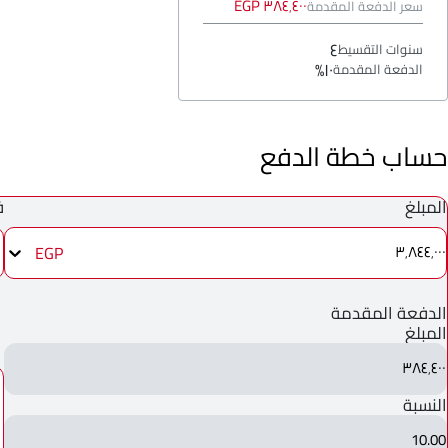
٣٨٤٬٤٠٠ EGP
سعر الدفعة المقدمة
٤
سنوات التقسيط
١٠%
الدفعة المقدمة
حساب خطة الدفع
المبلغ
ف
EGP
٣٬٨٤٤٬٠٠٠
الدفعة المقدمة
المبلغ
٣٨٤٬٤٠٠
النسبة
10.00