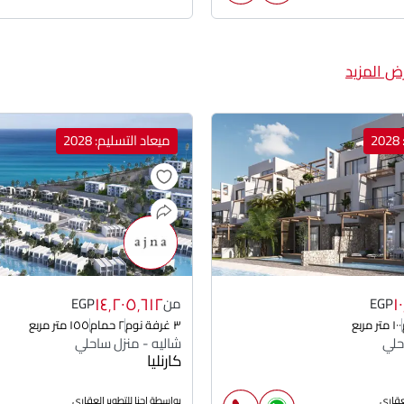
ض المزيد
2
ميعاد التسليم: 2028
١٤٬٢٠٥٬٦١٢
١
EGP
من
EGP
١٠٠ متر مربع
٣ غرفة نوم
٢ حمام
١٥٥ متر مربع
حلي
شاليه - منزل ساحلي
كارنليا
لعقارى
بواسطة اجنا للتطوير العقارى