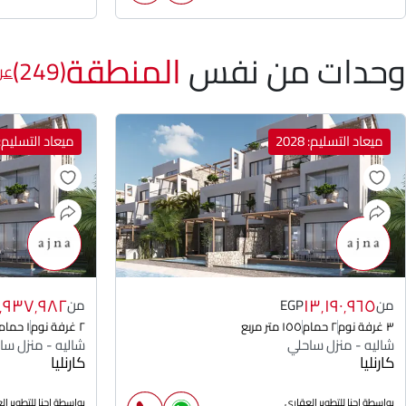
وحدات من نفس
المنطقة
(249)
عر
ميعاد التسليم: 2028
ميعاد التسليم: 028
٠٬٩٣٧٬٩٨٢
١٣٬١٩٠٬٩٦٥
من
EGP
من
٣ غرفة نوم
٢ حمام
١٥٥ متر مربع
٢ غرفة نوم
١ حمام
شاليه - منزل ساحلي
شاليه - منزل سا
كارنليا
كارنليا
بواسطة اجنا للتطوير العقارى
بواسطة اجنا للتطوير ا