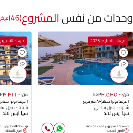
وحدات من نفس
المشروع
(46)
عرض 
ميعاد التسليم: 2025
ميعاد التسليم: 025
٣٬٣٢١٬٠٠٠
٣٬٥٣٥٬٠٠٠
من
EGP
من
GP
١ غرفة نوم
١ حمام
٨٧ متر مربع
١ غرفة نوم
١ حمام
شاليه - منزل ساحلي
شقة - منزل سا
سيا ايس لاند
سيا ايس لاند
بواسطة المطورون العرب القابضة
بواسطة المطورون الع
العين السخنه
العين السخنه