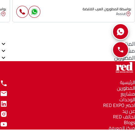
بواسطة المطورون العرب القابضة
بواس
t
Assiut
المناطق
مشاريع
المطورين
الرئيسية
المطورين
مشاريع
الوحدات
احضر RED EXPO
عن ريد
تحالف RED
Blogs
مركز المعرفة
مركز المساعدة