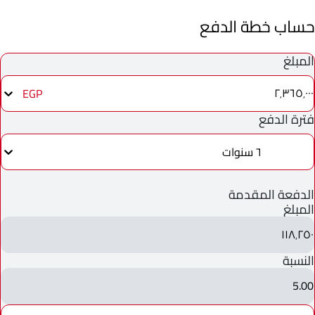
حساب خطة الدفع
المبلغ
٢٬٣٦٥٬٠٠٠
EGP
فترة الدفع
٦ سنوات
الدفعة المقدمة
المبلغ
١١٨٬٢٥٠
النسبة
5.00