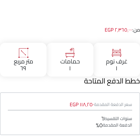
من:
٢٬٣٦٥٬٠٠٠ EGP
غرف نوم
حمامات
متر مربع
٦٩
١
١
خطط الدفع المتاحة
١١٨٬٢٥٠ EGP
سعر الدفعة المقدمة
٦
سنوات التقسيط
٥%
الدفعة المقدمة