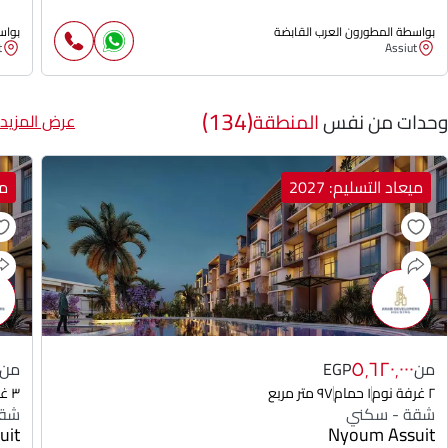
بواسطة المطورون العرب القابضة
بواس
t
Assiut
(134)
وحدات من نفس
المنطقة
عرض المزيد
ميعاد التسليم: 2027
مي
٥٬٦٢٠٬٠٠٠
من
EGP
من
٢ غرفة نوم
١ حمام
٩٧ متر مربع
٣ غرفة نوم
شقة - سكني
شقة
uit
Nyoum Assuit