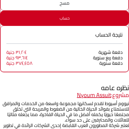
مسح
حساب
نتيجة الحساب
دفعة شهرية
٣١٬٢٠٤ جنية
دفعة ربع سنوية
٩٣٬٦١٤ جنية
دفعة سنوية
٣٧٤٬٤٥٨ جنية
نظره عامه
مشروع:
Nyoum Assuit
نيووم أسيوط تقدم لسكانها مجموعة واسعة من الخدمات والمرافق
للاستمتاع بفوائد الحياة الخالية من الضغوط والمريحة التي تخلق
مجتمعًا حيويًا يكمله أفضل ما في الحياة الفاخرة، مما يجعله مثاليًا
للعائلات والمحترفين على حد سواء.
تعتبر شركة المطورون العرب القابضة إحدى الشركات الرائدة في تطوير