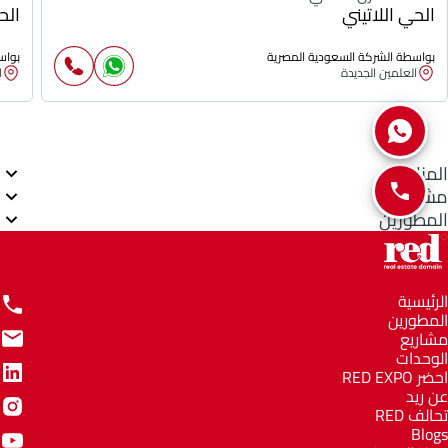
الحي اللاتيني
الح
بواسطة الشركة السعودية المصرية
بواس
العلمين الجديدة
ا
المناطق
مشاريع
المطورين
الرئيسية
المطورين
مشاريع
الوحدات
احضر RED EXPO
عن ريد
تحالف RED
Blogs