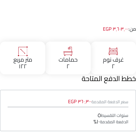
من:
٣٬٦٠٣٬٠٠٠ EGP
غرف نوم
حمامات
متر مربع
١٢٢
٢
٢
خطط الدفع المتاحة
٣٦٠٬٣٠٠ EGP
سعر الدفعة المقدمة
٥
سنوات التقسيط
١٠%
الدفعة المقدمة