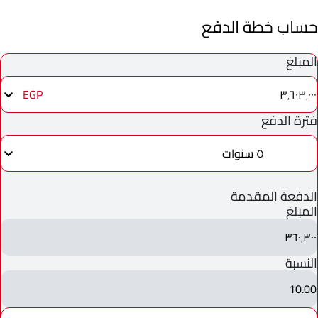
حساب خطة الدفع
المبلغ
٣٬٦٠٣٬٠٠٠
EGP
فترة الدفع
٥ سنوات
الدفعة المقدمة
المبلغ
٣٦٠٬٣٠٠
النسبة
10.00