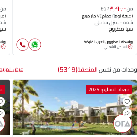
٣٬٠٩٠٬٠٠٠
من
EGP
من
١ غرفة نوم
٢ حمام
٧٤ متر مربع
١ غرفة نوم
شقة - منزل ساحلي
شقة
سيا مطروح
سيا
بواسطة المطورون العرب القابضة
بواس
الساحل الشمالي
ا
(5319)
وحدات من نفس
المنطقة
عرض المزيد
ميعاد التسليم: 2025
مي