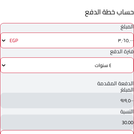
حساب خطة الدفع
المبلغ
٣٬٠٦٥٬٠٠٠
EGP
فترة الدفع
٤ سنوات
الدفعة المقدمة
المبلغ
٩١٩٬٥٠٠
النسبة
30.00