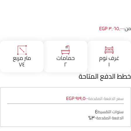
من:
٣٬٠٦٥٬٠٠٠ EGP
غرف نوم
حمامات
متر مربع
٧٤
٢
١
خطط الدفع المتاحة
٩١٩٬٥٠٠ EGP
سعر الدفعة المقدمة
٤
سنوات التقسيط
٣٠%
الدفعة المقدمة