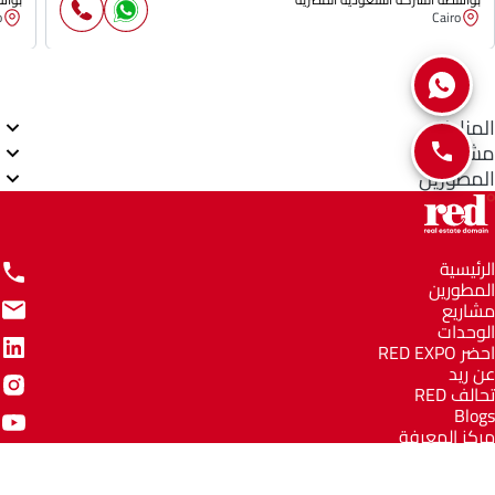
o
Cairo
المناطق
مشاريع
المطورين
الرئيسية
المطورين
مشاريع
الوحدات
احضر RED EXPO
عن ريد
تحالف RED
Blogs
مركز المعرفة
مركز المساعدة