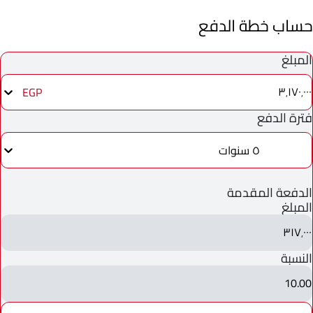
حساب خطة الدفع
المبلغ
٣٬١٧٠٬٠٠٠
EGP
فترة الدفع
٥ سنوات
الدفعة المقدمة
المبلغ
٣١٧٬٠٠٠
النسبة
10.00