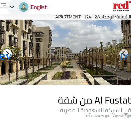
English
الرئيسية
/
الوحدات
/
APARTMENT_124_2
Al Fustat من شقة
في الشركة السعودية المصرية
تاريخ التحديث الاخير 07/12/2025