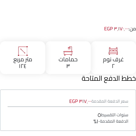
من:
٣٬١٧٠٬٠٠٠ EGP
غرف نوم
حمامات
متر مربع
١٢٤
٣
٢
خطط الدفع المتاحة
٣١٧٬٠٠٠ EGP
سعر الدفعة المقدمة
٥
سنوات التقسيط
١٠%
الدفعة المقدمة