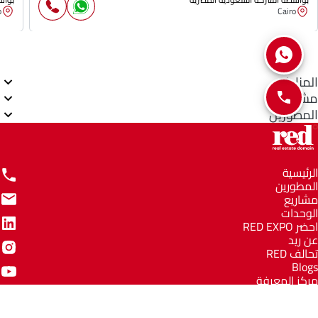
o
Cairo
المناطق
مشاريع
المطورين
الرئيسية
المطورين
مشاريع
الوحدات
احضر RED EXPO
عن ريد
تحالف RED
Blogs
مركز المعرفة
مركز المساعدة