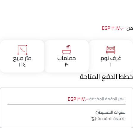
من:
٣٬١٧٠٬٠٠٠ EGP
غرف نوم
حمامات
متر مربع
١٢٤
٣
٢
خطط الدفع المتاحة
٣١٧٬٠٠٠ EGP
سعر الدفعة المقدمة
٥
سنوات التقسيط
١٠%
الدفعة المقدمة