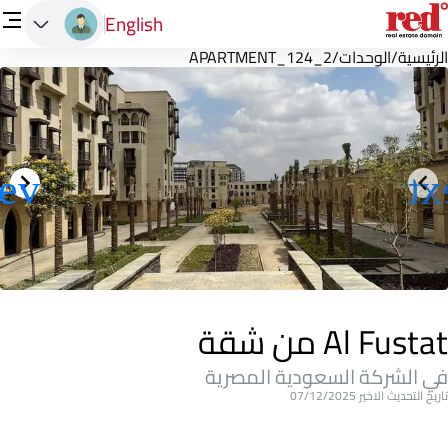
English
الرئيسية
/
الوحدات
/
APARTMENT_124_2
Al Fustat من شقة
في الشركة السعودية المصرية
تاريخ التحديث الاخير 07/12/2025