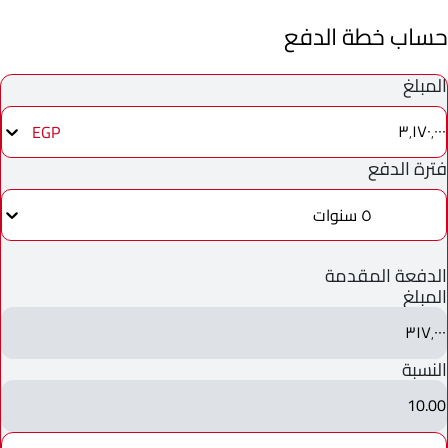
حساب خطة الدفع
المبلغ
٣٬١٧٠٬٠٠٠
EGP
فترة الدفع
٥ سنوات
الدفعة المقدمة
المبلغ
٣١٧٬٠٠٠
النسبة
10.00