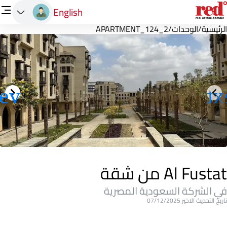
English
الرئيسية
/
الوحدات
/
APARTMENT_124_2
Al Fustat من شقة
في الشركة السعودية المصرية
تاريخ التحديث الاخير 07/12/2025