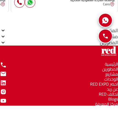
o
Cairo
المناطق
مشاريع
المطورين
الرئيسية
المطورين
مشاريع
الوحدات
احضر RED EXPO
عن ريد
تحالف RED
Blogs
مركز المعرفة
مركز المساعدة