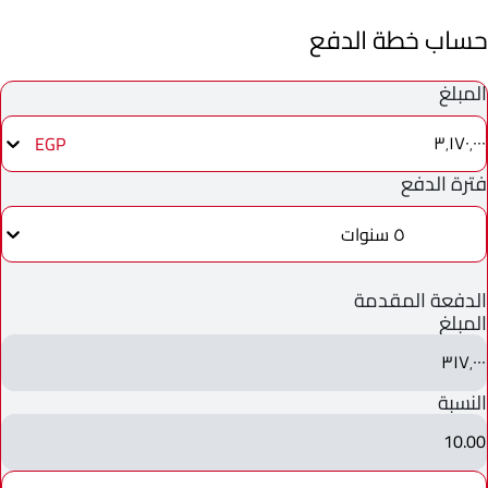
حساب خطة الدفع
المبلغ
٣٬١٧٠٬٠٠٠
EGP
فترة الدفع
٥ سنوات
الدفعة المقدمة
المبلغ
٣١٧٬٠٠٠
النسبة
10.00