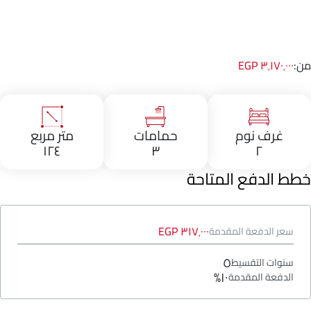
من:
٣٬١٧٠٬٠٠٠ EGP
غرف نوم
حمامات
متر مربع
١٢٤
٣
٢
خطط الدفع المتاحة
٣١٧٬٠٠٠ EGP
سعر الدفعة المقدمة
٥
سنوات التقسيط
١٠%
الدفعة المقدمة