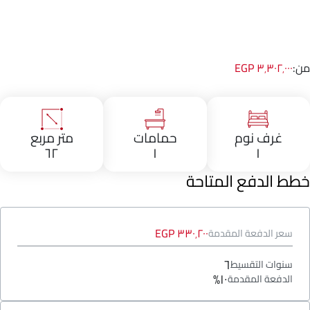
من:
٣٬٣٠٢٬٠٠٠ EGP
غرف نوم
حمامات
متر مربع
٦٢
١
١
خطط الدفع المتاحة
٣٣٠٬٢٠٠ EGP
سعر الدفعة المقدمة
٦
سنوات التقسيط
١٠%
الدفعة المقدمة