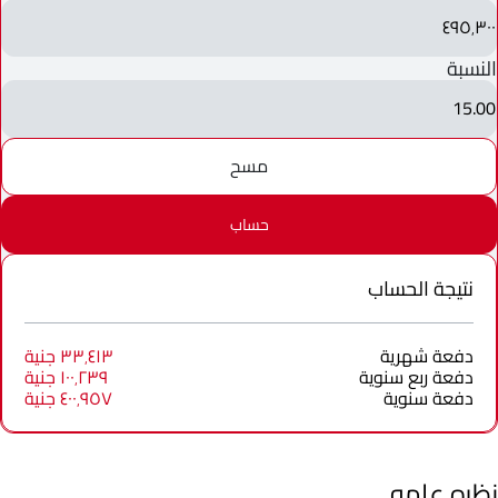
٤٩٥٬٣٠٠
النسبة
15.00
مسح
حساب
نتيجة الحساب
دفعة شهرية
٣٣٬٤١٣ جنية
دفعة ربع سنوية
١٠٠٬٢٣٩ جنية
دفعة سنوية
٤٠٠٬٩٥٧ جنية
نظره عامه