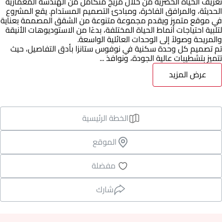
تعريف الحياة الحضرية من خلال مزيج متكامل من الهندسة المعمارية
الحديثة، والمرافق الفاخرة، ومبادئ التصميم المستدام. يقع المشروع
في موقع متميز ويقدم مجموعة متنوعة من الشقق المصممة بعناية
لتلبية احتياجات أنماط الحياة المختلفة، بدءًا من الاستوديوهات الأنيقة
والمريحة وصولاً إلى الوحدات العائلية الواسعة.
تم تصميم كل وحدة سكنية في نوفوس ستانزا بأدق التفاصيل، حيث
تتميز بتشطيبات عالية الجودة، ونوافذ ...
عرض المزيد
الخطة الرئيسية
الموقع
مفضلة
شارك