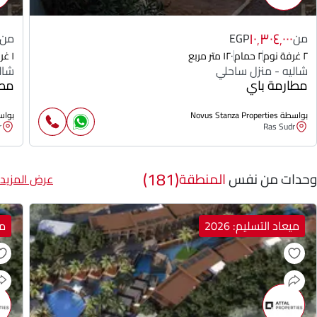
١٠٬٣٠٤٬٠٠٠
من
EGP
من
٢ غرفة نوم
٢ حمام
١٢٠ متر مربع
١ غرفة نوم
شاليه - منزل ساحلي
شال
مطارمة باي
مطا
بواسطة Novus Stanza Properties
بواسطة operties
r
Ras Sudr
(181)
وحدات من نفس
المنطقة
عرض المزيد
ميعاد التسليم: 2026
مي