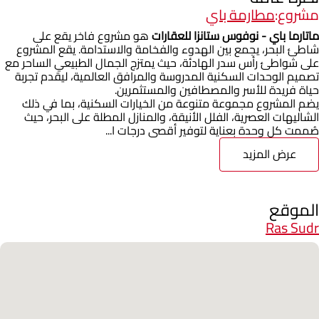
مشروع:
مطارمة باي
ماتارما باي - نوفوس ستانزا للعقارات
هو مشروع فاخر يقع على
شاطئ البحر، يجمع بين الهدوء والفخامة والاستدامة. يقع المشروع
على شواطئ رأس سدر الهادئة، حيث يمتزج الجمال الطبيعي الساحر مع
تصميم الوحدات السكنية المدروسة والمرافق العالمية، ليقدم تجربة
حياة فريدة للأسر والمصطافين والمستثمرين.
يضم المشروع مجموعة متنوعة من الخيارات السكنية، بما في ذلك
الشاليهات العصرية، الفلل الأنيقة، والمنازل المطلة على البحر، حيث
صُممت كل وحدة بعناية لتوفير أقصى درجات ا...
عرض المزيد
الموقع
Ras Sudr