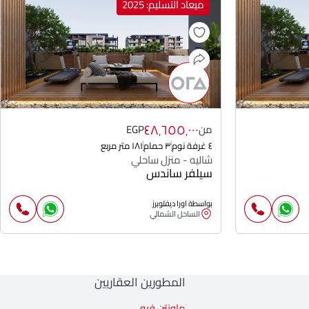
ميعاد التسليم: 2025
٤٨٬٦٥٥٬٠٠٠
من
EGP
٤ غرفة نوم
٣ حمام
١٨١ متر مربع
شاليه - منزل ساحلي
سيلفر ساندس
بواسطة اورا ديفلوبرز
الساحل الشمالي
المطورين العقاريين
ماونتن فيو