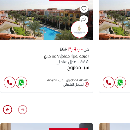
٣٬٠٩٠٬٠٠٠
من
EGP
١ غرفة نوم
٢ حمام
٧٤ متر مربع
شقة - منزل ساحلي
سيا مطروح
بواسطة المطورون العرب القابضة
الساحل الشمالي