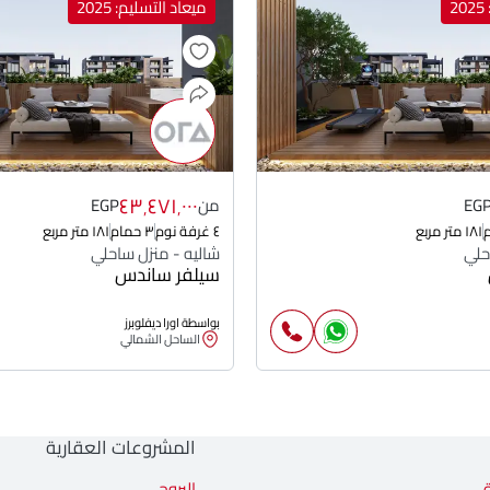
2
ميعاد التسليم: 2025
٤٣٬٤٧١٬٠٠٠
EG
من
EGP
١٨١ متر مربع
٤ غرفة نوم
٣ حمام
١٨١ متر مربع
حلي
شاليه - منزل ساحلي
سيلفر ساندس
بواسطة اورا ديفلوبرز
الساحل الشمالي
المشروعات العقارية
البروج