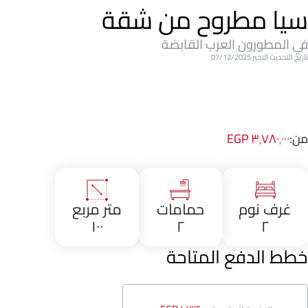
سيا مطروح من شقة
في المطورون العرب القابضة
تاريخ التحديث الاخير 07/12/2025
من:
٣٬٧٨٠٬٠٠٠ EGP
غرف نوم
حمامات
متر مربع
١٠٠
٢
٢
خطط الدفع المتاحة