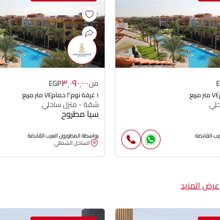
٣٬٠٩٠٬٠٠٠
من
EGP
٧٤ متر مربع
١ غرفة نوم
٢ حمام
٧٤ متر مربع
حلي
شقة - منزل ساحلي
سيا مطروح
رب القابضة
بواسطة المطورون العرب القابضة
الساحل الشمالي
عرض المزيد