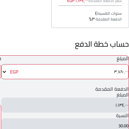
١٬١٣٤٬٠٠٠ EGP
سعر الدفعة المقدمة
٤
سنوات التقسيط
٣٠%
الدفعة المقدمة
حساب خطة الدفع
المبلغ
ف
EGP
٣٬٧٨٠٬٠٠٠
الدفعة المقدمة
المبلغ
١٬١٣٤٬٠٠٠
النسبة
30.00