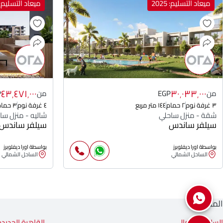
ميعاد التسليم: 2025
ميعاد التسليم: 025
٤٣٬٤٧١٬٠٠٠
٣٠٬٠٣٣٬٠٠٠
من
EGP
من
P
٣ غرفة نوم
٢ حمام
١٤٤ متر مربع
٤ غرفة نوم
٣ حمام
شقة - منزل ساحلي
شاليه - منزل سا
سيلفر ساندس
سيلفر ساندس
بواسطة اورا ديفلوبرز
بواسطة اورا ديفلوبرز
الساحل الشمالي
الساحل الشمالي
المناطق
الساحل الشمالي
القاهرة الجديدة