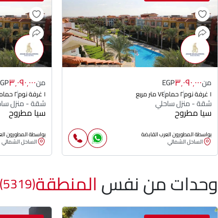
٣٬٠٩٠٬٠٠٠
٣٬٠٩٠٬٠٠٠
من
EGP
من
EGP
١ غرفة نوم
٢ حمام
٧٤ متر مربع
١ غرفة نوم
٢ حمام
شقة - منزل ساحلي
شقة - منزل سا
سيا مطروح
سيا مطروح
بواسطة المطورون العرب القابضة
بواسطة المطورون الع
الساحل الشمالي
الساحل الشمالي
وحدات من نفس
المنطقة
(5319)