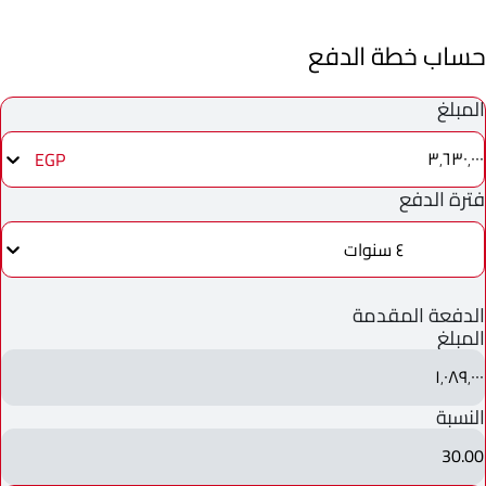
حساب خطة الدفع
المبلغ
٣٬٦٣٠٬٠٠٠
EGP
فترة الدفع
٤ سنوات
الدفعة المقدمة
المبلغ
١٬٠٨٩٬٠٠٠
النسبة
30.00