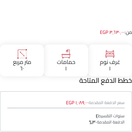
من:
٣٬٦٣٠٬٠٠٠ EGP
غرف نوم
حمامات
متر مربع
٦٠
١
١
خطط الدفع المتاحة
١٬٠٨٩٬٠٠٠ EGP
سعر الدفعة المقدمة
٤
سنوات التقسيط
٣٠%
الدفعة المقدمة