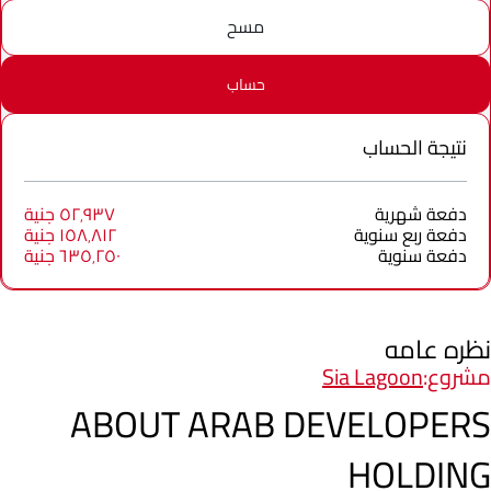
مسح
حساب
نتيجة الحساب
دفعة شهرية
٥٢٬٩٣٧ جنية
دفعة ربع سنوية
١٥٨٬٨١٢ جنية
دفعة سنوية
٦٣٥٬٢٥٠ جنية
نظره عامه
مشروع:
Sia Lagoon
ABOUT ARAB DEVELOPERS
HOLDING