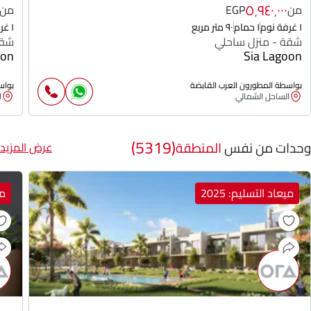
٥٬٩٤٠٬٠٠٠
من
EGP
من
١ غرفة نوم
١ حمام
٩٠ متر مربع
١ غرفة نوم
شقة - منزل ساحلي
شقة
oon
Sia Lagoon
بواسطة المطورون العرب القابضة
بواس
الساحل الشمالي
ا
(5319)
وحدات من نفس
المنطقة
عرض المزيد
ميعاد التسليم: 2025
مي