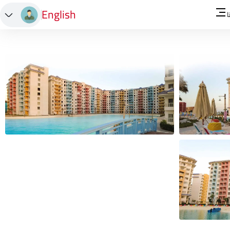
English
ا