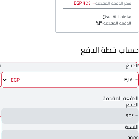
٩٥٤٬٠٠٠ EGP
سعر الدفعة المقدمة
٤
سنوات التقسيط
٣٠%
الدفعة المقدمة
حساب خطة الدفع
المبلغ
ف
EGP
٣٬١٨٠٬٠٠٠
الدفعة المقدمة
المبلغ
٩٥٤٬٠٠٠
النسبة
30.00