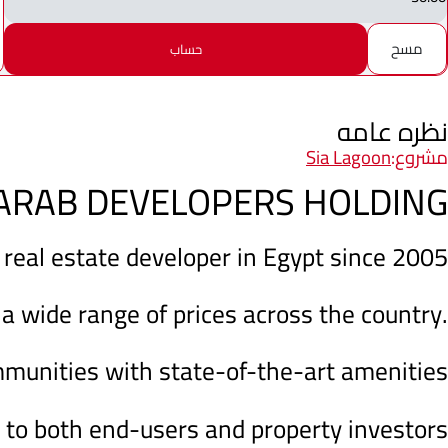
مسح
حساب
نظره عامه
مشروع:
Sia Lagoon
ARAB DEVELOPERS HOLDING
 real estate developer in Egypt since 2005
 a wide range of prices across the country.
mmunities with state-of-the-art amenities
 to both end-users and property investors.