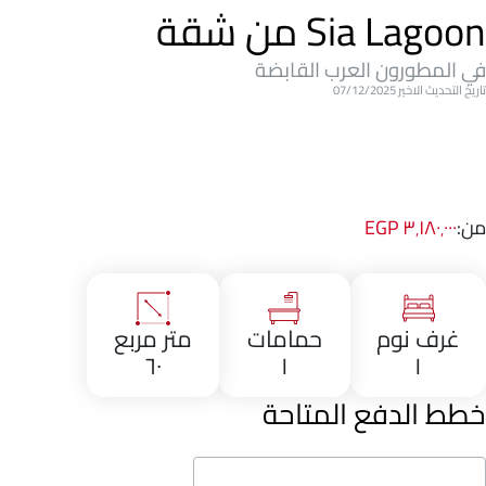
Sia Lagoon من شقة
في المطورون العرب القابضة
تاريخ التحديث الاخير 07/12/2025
من:
٣٬١٨٠٬٠٠٠ EGP
غرف نوم
حمامات
متر مربع
٦٠
١
١
خطط الدفع المتاحة