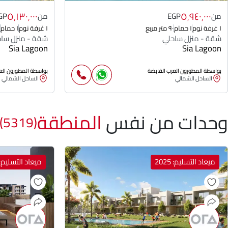
٥٬١٣٠٬٠٠٠
٥٬٩٤٠٬٠٠٠
من
EGP
من
GP
١ غرفة نوم
١ حمام
٩٠ متر مربع
١ غرفة نوم
١ حمام
شقة - منزل ساحلي
شقة - منزل سا
Sia Lagoon
Sia Lagoon
بواسطة المطورون العرب القابضة
بواسطة المطورون الع
الساحل الشمالي
الساحل الشمالي
وحدات من نفس
المنطقة
(5319)
ميعاد التسليم: 2025
ميعاد التسليم: 025