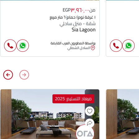
٣٬٩٦٠٬٠٠٠
من
EGP
١ غرفة نوم
١ حمام
٦٠ متر مربع
شقة - منزل ساحلي
Sia Lagoon
بواسطة المطورون العرب القابضة
الساحل الشمالي
ميعاد التسليم: 2025