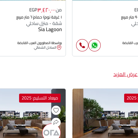
٣٬٤٢٠٬٠٠٠
E
من
EGP
٩٠ متر مربع
١ غرفة نوم
١ حمام
٦٠ متر مربع
حلي
شقة - منزل ساحلي
Sia Lagoon
رب القابضة
بواسطة المطورون العرب القابضة
الساحل الشمالي
عرض المزيد
2
ميعاد التسليم: 2025