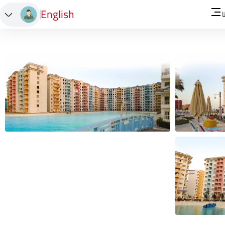
English
ا