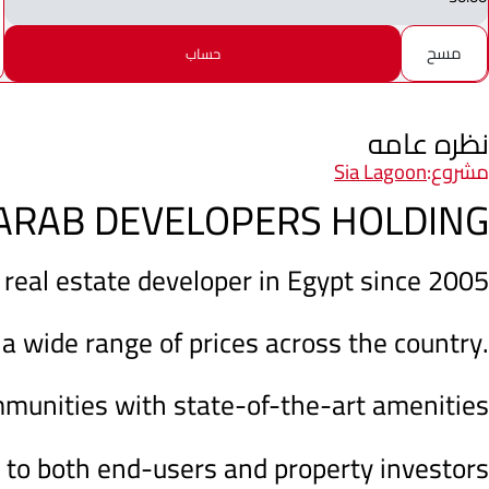
مسح
حساب
نظره عامه
مشروع:
Sia Lagoon
ARAB DEVELOPERS HOLDING
 real estate developer in Egypt since 2005
 a wide range of prices across the country.
mmunities with state-of-the-art amenities
 to both end-users and property investors.