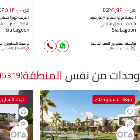
٥٬١٣٠٬٠٠٠
٥٬٩٤٠٬٠٠٠
من
EGP
من
GP
١ غرفة نوم
١ حمام
٩٠ متر مربع
١ غرفة نوم
١ حمام
شقة - منزل ساحلي
شقة - منزل سا
Sia Lagoon
Sia Lagoon
بواسطة المطورون العرب القابضة
بواسطة المطورون الع
الساحل الشمالي
الساحل الشمالي
وحدات من نفس
المنطقة
(5319)
ميعاد التسليم: 2025
ميعاد التسليم: 025