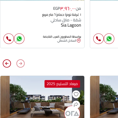
٣٬٩٦٠٬٠٠٠
من
EGP
١ غرفة نوم
١ حمام
٦٠ متر مربع
شقة - منزل ساحلي
Sia Lagoon
بواسطة المطورون العرب القابضة
الساحل الشمالي
ميعاد التسليم: 2025