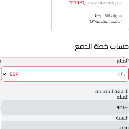
٩٣٦٬٠٠٠ EGP
سعر الدفعة المقدمة
٤
سنوات التقسيط
٣٠%
الدفعة المقدمة
حساب خطة الدفع
المبلغ
ف
EGP
٣٬١٢٠٬٠٠٠
الدفعة المقدمة
المبلغ
٩٣٦٬٠٠٠
النسبة
30.00