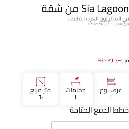
Sia Lagoon من شقة
في المطورون العرب القابضة
تاريخ التحديث الاخير 07/12/2025
من:
٣٬١٢٠٬٠٠٠ EGP
غرف نوم
حمامات
متر مربع
٦٠
١
١
خطط الدفع المتاحة