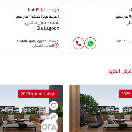
٣٬٤٢٠٬٠٠٠
E
من
EGP
٩٠ متر مربع
١ غرفة نوم
١ حمام
٦٠ متر مربع
حلي
شقة - منزل ساحلي
Sia Lagoon
رب القابضة
بواسطة المطورون العرب القابضة
الساحل الشمالي
عرض المزيد
2
ميعاد التسليم: 2025