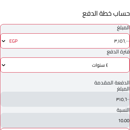
حساب خطة الدفع
المبلغ
٣٬١٥٦٬٠٠٠
EGP
فترة الدفع
٤ سنوات
الدفعة المقدمة
المبلغ
٣١٥٬٦٠٠
النسبة
10.00