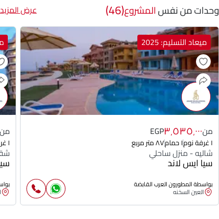
(46)
وحدات من نفس
المشروع
عرض المزيد
ميعاد التسليم: 2025
مي
٣٬٥٣٥٬٠٠٠
من
EGP
من
١ غرفة نوم
١ حمام
٨٧ متر مربع
١ غرفة نوم
شاليه - منزل ساحلي
شقة
سيا ايس لاند
سيا
بواسطة المطورون العرب القابضة
بواس
العين السخنه
ا