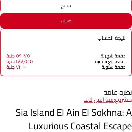
مسح
حساب
نتيجة الحساب
دفعة شهرية
٥٩٬١٧٥ جنية
دفعة ربع سنوية
١٧٧٬٥٢٥ جنية
دفعة سنوية
٧١٠٬١٠٠ جنية
نظره عامه
مشروع:
سيا ايس لاند
Sia Island El Ain El Sokhna: A
Luxurious Coastal Escape