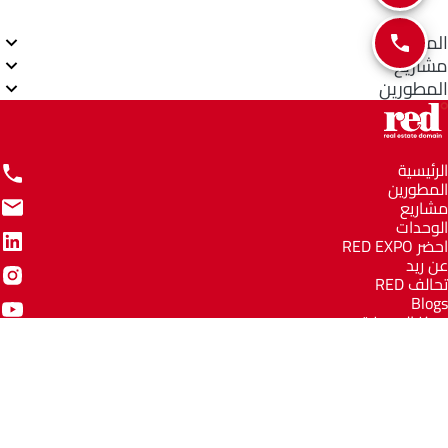
المناطق
مشاريع
المطورين
الرئيسية
المطورين
مشاريع
الوحدات
احضر RED EXPO
عن ريد
تحالف RED
Blogs
مركز المعرفة
مركز المساعدة
Email
info@redww.com