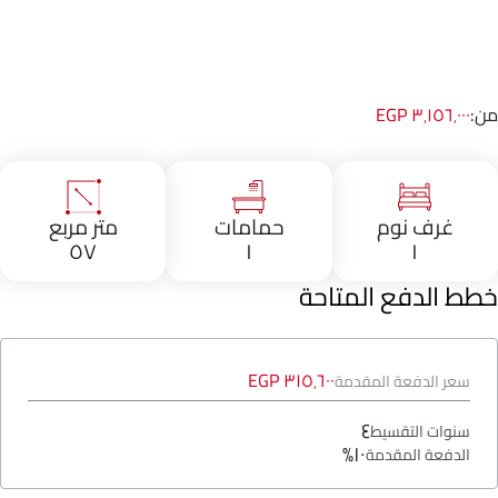
من:
٣٬١٥٦٬٠٠٠ EGP
غرف نوم
حمامات
متر مربع
٥٧
١
١
خطط الدفع المتاحة
٣١٥٬٦٠٠ EGP
سعر الدفعة المقدمة
٤
سنوات التقسيط
١٠%
الدفعة المقدمة