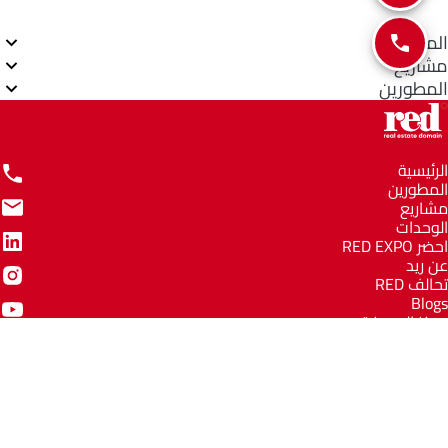
المناطق
مشاريع
المطورين
الرئيسية
المطورين
مشاريع
الوحدات
احضر RED EXPO
عن ريد
تحالف RED
Blogs
مركز المعرفة
مركز المساعدة
Email
info@redww.com