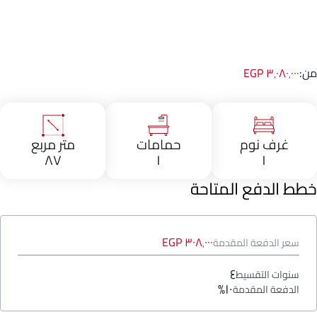
من:
٣٬٠٨٠٬٠٠٠ EGP
غرف نوم
حمامات
متر مربع
٨٧
١
١
خطط الدفع المتاحة
٣٠٨٬٠٠٠ EGP
سعر الدفعة المقدمة
٤
سنوات التقسيط
١٠%
الدفعة المقدمة