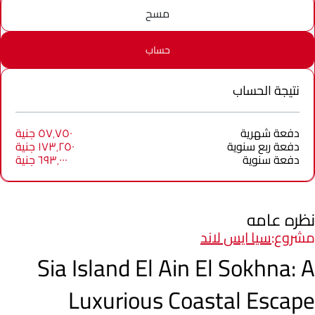
مسح
حساب
نتيجة الحساب
دفعة شهرية
٥٧٬٧٥٠ جنية
دفعة ربع سنوية
١٧٣٬٢٥٠ جنية
دفعة سنوية
٦٩٣٬٠٠٠ جنية
نظره عامه
مشروع:
سيا ايس لاند
Sia Island El Ain El Sokhna: A
Luxurious Coastal Escape