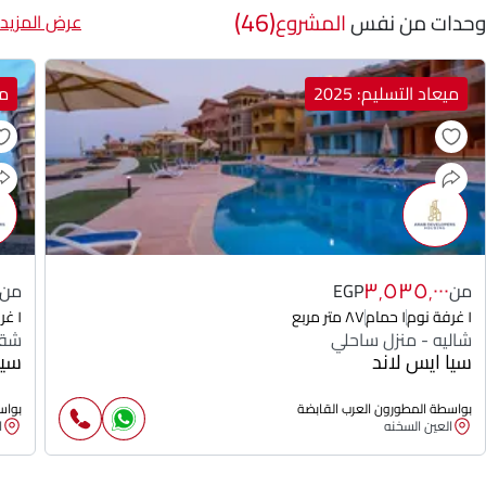
(46)
وحدات من نفس
المشروع
عرض المزيد
ميعاد التسليم: 2025
مي
٣٬٥٣٥٬٠٠٠
من
EGP
من
١ غرفة نوم
١ حمام
٨٧ متر مربع
١ غرفة نوم
شاليه - منزل ساحلي
شقة
سيا ايس لاند
سيا
بواسطة المطورون العرب القابضة
بواس
العين السخنه
ا