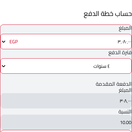
حساب خطة الدفع
المبلغ
٣٬٠٨٠٬٠٠٠
EGP
فترة الدفع
٤ سنوات
الدفعة المقدمة
المبلغ
٣٠٨٬٠٠٠
النسبة
10.00