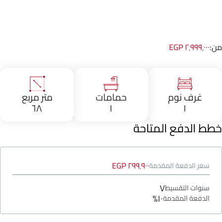
من:
٢٬٩٩٩٬٠٠٠ EGP
غرف نوم
حمامات
متر مربع
٦٨
١
١
خطط الدفع المتاحة
٢٩٩٬٩٠٠ EGP
سعر الدفعة المقدمة
٧
سنوات التقسيط
١٠%
الدفعة المقدمة