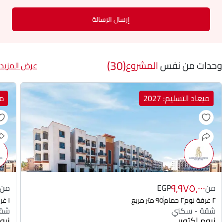
إرسال الرسالة
(30)
وحدات من نفس
المشروع
عرض المزيد
ميعاد التسليم: 2027
مي
٩٬٩٧٥٬٠٠٠
من
EGP
من
٢ غرفة نوم
٢ حمام
٩٥ متر مربع
١ غرفة نوم
شقة - سكني
شقة
نيوم اكتوبر
نيو