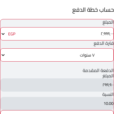
حساب خطة الدفع
المبلغ
٢٬٩٩٩٬٠٠٠
EGP
فترة الدفع
٧ سنوات
الدفعة المقدمة
المبلغ
٢٩٩٬٩٠٠
النسبة
10.00