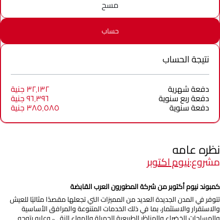
مسح
حساب
نتيجة الحساب
دفعة شهرية
٣٢٬١٣٢ جنية
دفعة ربع سنوية
٩٦٬٣٩٦ جنية
دفعة سنوية
٣٨٥٬٥٨٥ جنية
نظره عامه
مشروع:
نيوم اكتوبر
كمبوند نيوم أكتوبر من شركة المطورون العرب القابضة
تتوفر في المدن الجديدة العديد من المميزات التي تجعلها مقصدًا مثاليًا للعيش
والاستقرار والاستثمار، بما في ذلك الخدمات المتنوعة والمرافق الأساسية
والمساحات الخضراء والمناظر الطبيعية الجميلة والهواء النقي، وعليه يتوجه