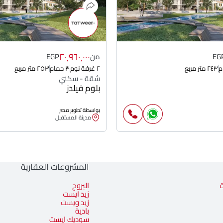
٢٠٬٩٦٠٬٠٠٠
EG
من
EGP
٢٤٣ متر مربع
٢ غرفة نوم
٣ حمام
٢٥٣ متر مربع
شقة - سكني
بلوم فيلدز
بواسطة تطوير مصر
مدينة المستقبل
المشروعات العقارية
البروج
زيد ايست
زيد ويست
بادية
سوديك ايست