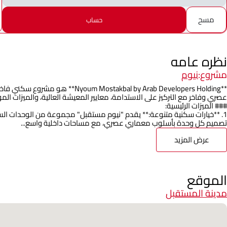
مسح
حساب
نظره عامه
مشروع:
نيوم
**kbal by Arab Developers Holding
عصري وفاخر مع التركيز على الاستدامة، معايير المعيشة العالية، والميزات ال
### الميزات الرئيسية:
1. **خيارات سكنية متنوعة:** يقدم "نيوم مستقبل" مجموعة من الوحدات السك
تصميم كل وحدة بأسلوب معماري عصري، مع مساحات داخلية واسع...
عرض المزيد
الموقع
مدينة المستقبل