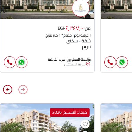
٤٬٣٤٧٬٠٠٠
من
EGP
١ غرفة نوم
١ حمام
٦٣ متر مربع
شقة - سكني
نيوم
بواسطة المطورون العرب القابضة
مدينة المستقبل
ميعاد التسليم: 2026