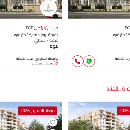
٤٬٣٤٧٬٠٠٠
EG
من
EGP
٦٣ متر مربع
١ غرفة نوم
١ حمام
٦٣ متر مربع
شقة - سكني
نيوم
رب القابضة
بواسطة المطورون العرب القابضة
مدينة المستقبل
عرض المزيد
2
ميعاد التسليم: 2026