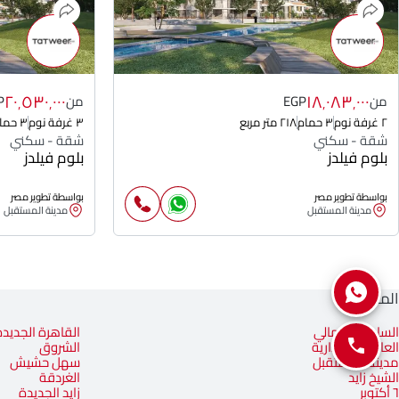
٢٠٬٥٣٠٬٠٠٠
١٨٬٠٨٣٬٠٠٠
من
EGP
من
P
٢ غرفة نوم
٣ حمام
٢١٨ متر مربع
٣ غرفة نوم
٣ حمام
شقة - سكني
شقة - سكني
بلوم فيلدز
بلوم فيلدز
بواسطة تطوير مصر
بواسطة تطوير مصر
مدينة المستقبل
مدينة المستقبل
المناطق
الساحل الشمالي
القاهرة الجديدة
العاصمة الإدارية
الشروق
مدينة المستقبل
سهل حشيش
الشيخ زايد
الغردقة
٦ أكتوبر
زايد الجديدة