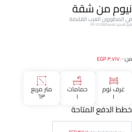
نيوم من شقة
في المطورون العرب القابضة
تاريخ التحديث الاخير 07/12/2025
من:
٣٬٧١٧٬٠٠٠ EGP
غرف نوم
حمامات
متر مربع
٦٣
١
١
خطط الدفع المتاحة