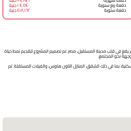
دفعة شهرية
٣٤٬٨٤٦ جنية
دفعة ربع سنوية
١٠٤٬٥٤٠ جنية
دفعة سنوية
٤١٨٬١٦٢ جنية
Nyoum Mosta** هو مشروع سكني فاخر يقع في قلب مدينة المستقبل، مصر. تم تصميم المشروع لتقديم نمط حياة
موجهة نحو المجتمع.
نية، بما في ذلك الشقق، المنازل التاون هاوس، والفيلات المستقلة. تم