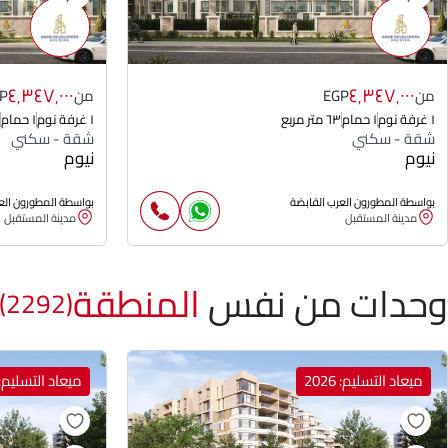
٤٬٣٤٧٬٠٠٠
٤٬٣٤٧٬٠٠٠
من
EGP
من
P
١ غرفة نوم
١ حمام
٦٣ متر مربع
١ غرفة نوم
١ حمام
شقة - سكني
شقة - سكني
نيوم
نيوم
بواسطة المطورون العرب القابضة
بواسطة المطورون الع
مدينة المستقبل
مدينة المستقبل
وحدات من نفس
المنطقة
(2292)
ميعاد التسليم: 2026
ميعاد التسليم: 026