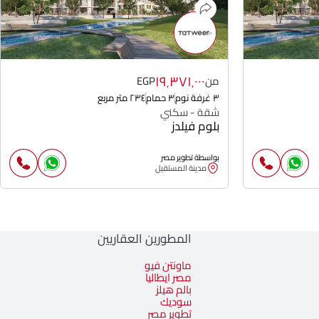
١٩٬٣٧١٬٠٠٠
من
EGP
٣ غرفة نوم
٣ حمام
٢٣٤ متر مربع
شقة - سكني
بلوم فيلدز
بواسطة تطوير مصر
مدينة المستقبل
المطورين العقاريين
ماونتن فيو
مصر ايطاليا
بالم هيلز
سوديك
تطوير مصر