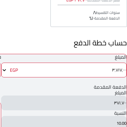
٣٧١٬٧٠٠ EGP
سعر الدفعة المقدمة
٨
سنوات التقسيط
١٠%
الدفعة المقدمة
حساب خطة الدفع
المبلغ
ف
EGP
٣٬٧١٧٬٠٠٠
الدفعة المقدمة
المبلغ
٣٧١٬٧٠٠
النسبة
10.00