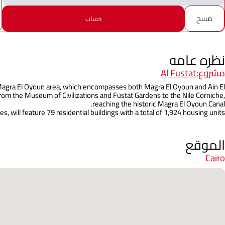
مسح
حساب
نظره عامه
مشروع:
Al Fustat
he Magra El Oyoun area, which encompasses both Magra El Oyoun and Ain El
 from the Museum of Civilizations and Fustat Gardens to the Nile Corniche,
reaching the historic Magra El Oyoun Canal.
s, will feature 79 residential buildings with a total of 1,924 housing units.
الموقع
Cairo