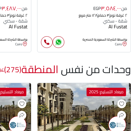
٣٬٤٨٧٬٠٠٠
٣٬٥٨٤٬٠٠٠
من
EGP
من
P
٢ غرفة نوم
٣ حمام
١٢٨ متر مربع
٢ غرفة نوم
٣ حمام
شقة - سكني
شقة - سكني
Al Fustat
Al Fustat
بواسطة الشركة السعودية المصرية
بواسطة الشركة السعو
Cairo
Cairo
وحدات من نفس
المنطقة
(275)
عر
ميعاد التسليم: 2025
ميعاد التسليم: 025