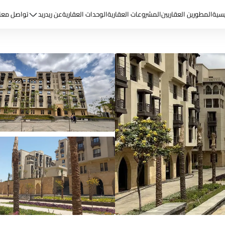
يسية
المطورين العقاريين
المشروعات العقارية
الوحدات العقارية
عن ريد
ريد
تواصل معن