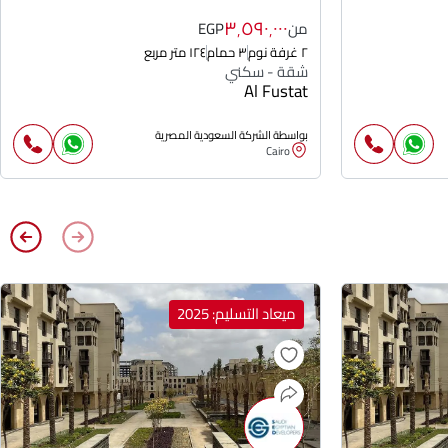
٣٬٥٩٠٬٠٠٠
من
EGP
٢ غرفة نوم
٣ حمام
١٢٤ متر مربع
شقة - سكني
Al Fustat
بواسطة الشركة السعودية المصرية
Cairo
ميعاد التسليم: 2025