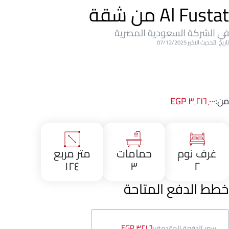
Al Fustat من شقة
في الشركة السعودية المصرية
تاريخ التحديث الاخير 07/12/2025
من:
٣٬٢١٦٬٠٠٠ EGP
غرف نوم
حمامات
متر مربع
١٢٤
٣
٢
خطط الدفع المتاحة
٣٢١٬٦٠٠ EGP
سعر الدفعة المقدمة