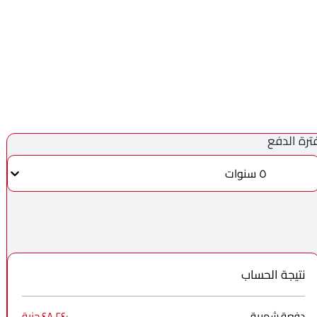
ترة الدفع
٥ سنوات
نتيجة الحساب
دفعة شهرية
٤٨٬٢٤٠ جنية