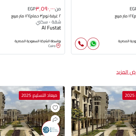
٣٬٥٩٠٬٠٠٠
EG
من
EGP
١٢٤ متر مربع
٢ غرفة نوم
٣ حمام
١٢٤ متر مربع
شقة - سكني
Al Fustat
دية المصرية
بواسطة الشركة السعودية المصرية
Cairo
ض المزيد
2
ميعاد التسليم: 2025