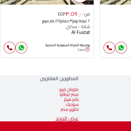
٣٬٥٩٠٬٠٠٠
من
EGP
٢ غرفة نوم
٣ حمام
١٢٤ متر مربع
شقة - سكني
Al Fustat
بواسطة الشركة السعودية المصرية
Cairo
المطورين العقاريين
ماونتن فيو
مصر ايطاليا
بالم هيلز
سوديك
تطوير مصر
عرض المزيد