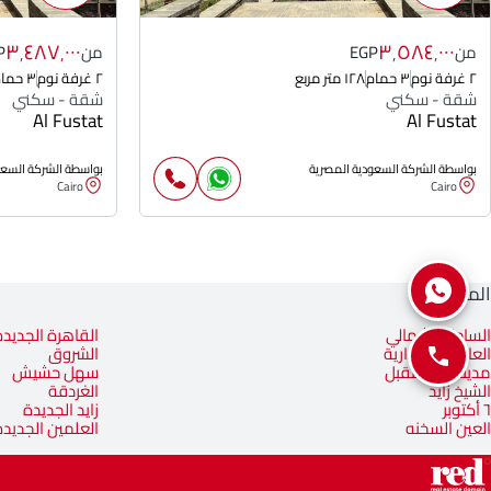
٣٬٤٨٧٬٠٠٠
٣٬٥٨٤٬٠٠٠
من
EGP
من
P
٢ غرفة نوم
٣ حمام
١٢٨ متر مربع
٢ غرفة نوم
٣ حمام
شقة - سكني
شقة - سكني
Al Fustat
Al Fustat
بواسطة الشركة السعودية المصرية
بواسطة الشركة السعو
Cairo
Cairo
المناطق
الساحل الشمالي
القاهرة الجديدة
العاصمة الإدارية
الشروق
مدينة المستقبل
سهل حشيش
الشيخ زايد
الغردقة
٦ أكتوبر
زايد الجديدة
العين السخنه
العلمين الجديدة