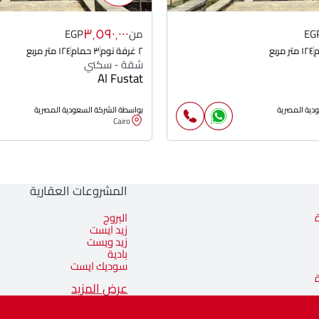
٣٬٥٩٠٬٠٠٠
EG
من
EGP
١٢٤ متر مربع
٢ غرفة نوم
٣ حمام
١٢٤ متر مربع
شقة - سكني
Al Fustat
دية المصرية
بواسطة الشركة السعودية المصرية
Cairo
المشروعات العقارية
البروج
زيد ايست
زيد ويست
بادية
سوديك ايست
عرض المزيد