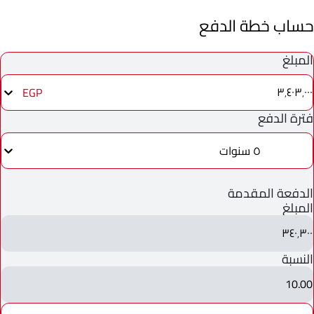
حساب خطة الدفع
المبلغ
٣٬٤٠٣٬٠٠٠
EGP
فترة الدفع
٥ سنوات
الدفعة المقدمة
المبلغ
٣٤٠٬٣٠٠
النسبة
10.00