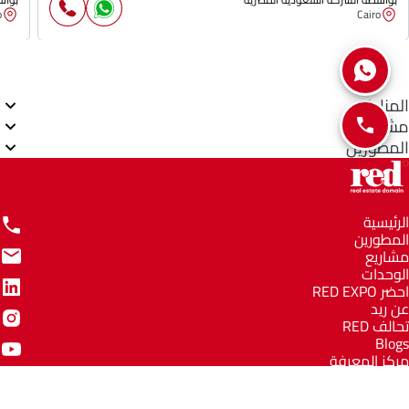
o
Cairo
المناطق
مشاريع
المطورين
الرئيسية
المطورين
مشاريع
الوحدات
احضر RED EXPO
عن ريد
تحالف RED
Blogs
مركز المعرفة
مركز المساعدة