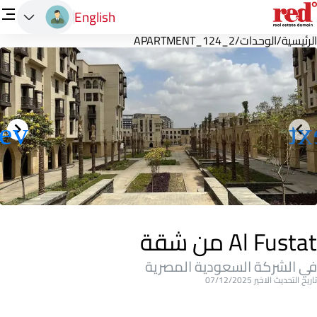
English
الرئيسية
/
الوحدات
/
APARTMENT_124_2
Al Fustat من شقة
في الشركة السعودية المصرية
تاريخ التحديث الاخير 07/12/2025