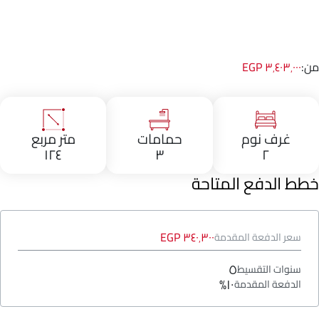
من:
٣٬٤٠٣٬٠٠٠ EGP
غرف نوم
حمامات
متر مربع
١٢٤
٣
٢
خطط الدفع المتاحة
٣٤٠٬٣٠٠ EGP
سعر الدفعة المقدمة
٥
سنوات التقسيط
١٠%
الدفعة المقدمة