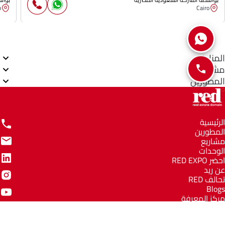
o
Cairo
المناطق
مشاريع
المطورين
الرئيسية
المطورين
مشاريع
الوحدات
احضر RED EXPO
عن ريد
تحالف RED
Blogs
مركز المعرفة
مركز المساعدة