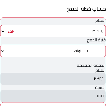
حساب خطة الدفع
المبلغ
٣٬٣٢٦٬٠٠٠
EGP
فترة الدفع
٥ سنوات
الدفعة المقدمة
المبلغ
٣٣٢٬٦٠٠
النسبة
10.00