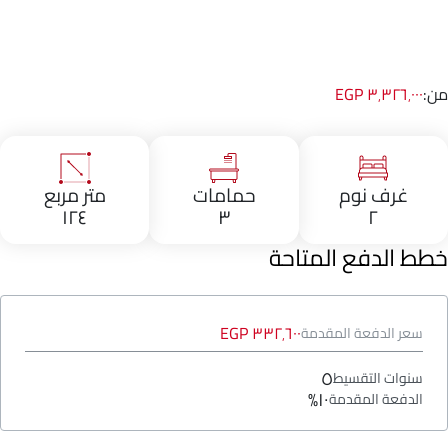
من:
٣٬٣٢٦٬٠٠٠ EGP
غرف نوم
حمامات
متر مربع
١٢٤
٣
٢
خطط الدفع المتاحة
٣٣٢٬٦٠٠ EGP
سعر الدفعة المقدمة
٥
سنوات التقسيط
١٠%
الدفعة المقدمة