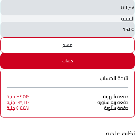
٥١٢٬٠٠٧
النسبة
15.00
مسح
حساب
نتيجة الحساب
دفعة شهرية
٣٤٬٥٤٠ جنية
دفعة ربع سنوية
١٠٣٬٦٢٠ جنية
دفعة سنوية
٤١٤٬٤٨١ جنية
نظره عامه