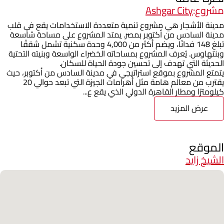
مشروع:
Ashgar City
مدينة الأشجار هي مشروع تنمية متعددة الاستخدامات يقع في قلب
مدينة السادس من أكتوبر بمصر. يمتد المشروع على مساحة شاسعة
تبلغ 148 فدانًا، ويضم أكثر من 4,000 وحدة سكنية تشمل شققًا
وبنتهاوس. يُعرف المشروع بمساحاته الخضراء الواسعة وبنيته التحتية
الحديثة التي تهدف إلى تحسين جودة الحياة للسكان.
يتمتع المشروع بموقع استراتيجي في مدينة السادس من أكتوبر، حيث
يقترب من معالم هامة مثل أهرامات الجيزة التي تبعد حوالي 20
كيلومترًا ومطار القاهرة الدولي الذي يقع ع...
عرض المزيد
الموقع
الشيخ زايد