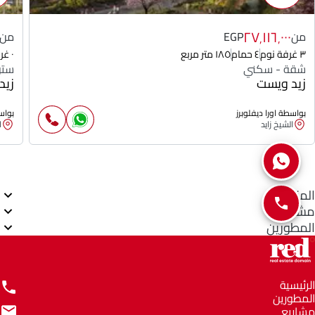
٢٧٬١١٦٬٠٠٠
من
EGP
من
٣ غرفة نوم
٤ حمام
١٨٥ متر مربع
٠ غرفة نوم
شقة - سكني
ستو
زيد ويست
زيد
بواسطة اورا ديفلوبرز
بواسط
الشيخ زايد
ا
المناطق
مشاريع
المطورين
الرئيسية
المطورين
مشاريع