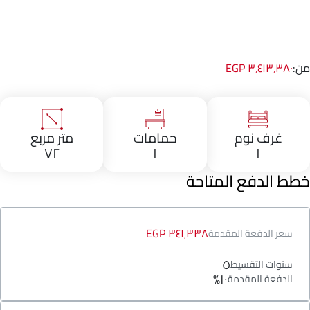
من:
٣٬٤١٣٬٣٨٠ EGP
غرف نوم
حمامات
متر مربع
٧٢
١
١
خطط الدفع المتاحة
٣٤١٬٣٣٨ EGP
سعر الدفعة المقدمة
٥
سنوات التقسيط
١٠%
الدفعة المقدمة