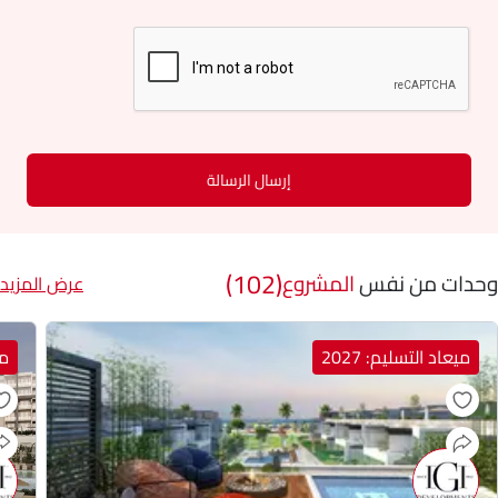
إرسال الرسالة
(102)
وحدات من نفس
المشروع
عرض المزيد
ميعاد التسليم: 2027
مي