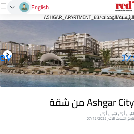
English
الرئيسية
/
الوحدات
/
ASHGAR_APARTMENT_83
Ashgar City من شقة
في اي جي اي
تاريخ التحديث الاخير 07/12/2025