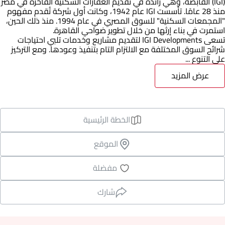
(IGI) القابضة، وهي رائدة في تقديم العقارات السكنية الفاخرة في مصر
منذ 28 عامًا. تأسست IGI عام 1942، وكانت أول شركة تُقدم مفهوم
"المجمعات السكنية" للسوق المصري في عام 1994. منذ ذلك الحين،
استمرت في بناء إرثها من خلال تطوير ضواحي القاهرة.
تسعى IGI Developments لتقديم مشاريع وخدمات تلبي احتياجات
شرائح السوق المختلفة مع الالتزام التام بتنفيذ وعودها. ومع التركيز
على التنوع ...
عرض المزيد
الخطة الرئيسية
الموقع
مفضلة
شارك