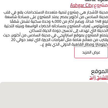
مشروع:
Ashgar City
مدينة الأشجار هي مشروع تنمية متعددة الاستخدامات يقع في قلب
مدينة السادس من أكتوبر بمصر. يمتد المشروع على مساحة شاسعة
تبلغ 148 فدانًا، ويضم أكثر من 4,000 وحدة سكنية تشمل شققًا
وبنتهاوس. يُعرف المشروع بمساحاته الخضراء الواسعة وبنيته التحتية
الحديثة التي تهدف إلى تحسين جودة الحياة للسكان.
يتمتع المشروع بموقع استراتيجي في مدينة السادس من أكتوبر، حيث
يقترب من معالم هامة مثل أهرامات الجيزة التي تبعد حوالي 20
كيلومترًا ومطار القاهرة الدولي الذي يقع ع...
عرض المزيد
الموقع
الشيخ زايد