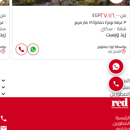
٢٧٬١١٦٬٠٠٠
من
EGP
من
٣ غرفة نوم
٤ حمام
١٨٥ متر مربع
٠ غرفة نوم
شقة - سكني
ستو
زيد ويست
زيد
بواسطة اورا ديفلوبرز
بواسط
الشيخ زايد
ا
المناطق
مشاريع
المطورين
الرئيسية
المطورين
مشاريع