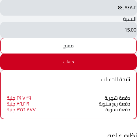
٤٤٠٬٨٤٨٫٢
النسبة
15.00
مسح
حساب
نتيجة الحساب
دفعة شهرية
٢٩٬٧٣٩ جنية
دفعة ربع سنوية
٨٩٬٢١٩ جنية
دفعة سنوية
٣٥٦٬٨٧٧ جنية
نظره عامه