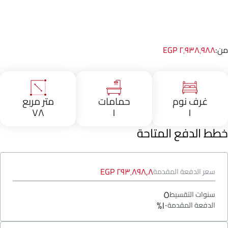
من:
٢٬٩٣٨٬٩٨٨ EGP
غرف نوم
حمامات
متر مربع
٧٨
١
١
خطط الدفع المتاحة
٢٩٣٬٨٩٨٫٨ EGP
سعر الدفعة المقدمة
٥
سنوات التقسيط
١٠%
الدفعة المقدمة