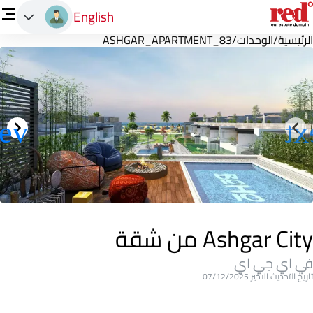
English
الرئيسية
/
الوحدات
/
ASHGAR_APARTMENT_83
Ashgar City من شقة
في اي جي اي
تاريخ التحديث الاخير 07/12/2025