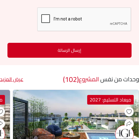
إرسال الرسالة
(102)
وحدات من نفس
المشروع
عرض المزيد
ميعاد التسليم: 2027
مي