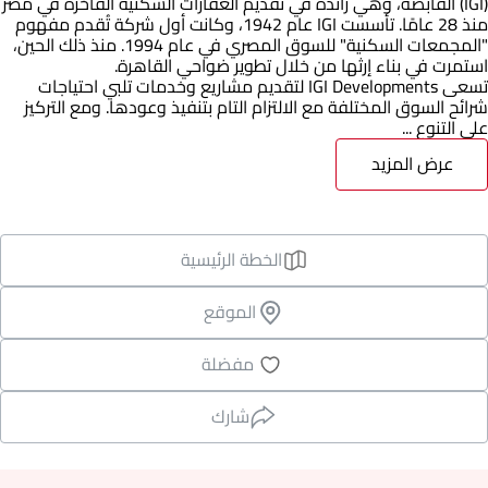
(IGI) القابضة، وهي رائدة في تقديم العقارات السكنية الفاخرة في مصر
منذ 28 عامًا. تأسست IGI عام 1942، وكانت أول شركة تُقدم مفهوم
"المجمعات السكنية" للسوق المصري في عام 1994. منذ ذلك الحين،
استمرت في بناء إرثها من خلال تطوير ضواحي القاهرة.
تسعى IGI Developments لتقديم مشاريع وخدمات تلبي احتياجات
شرائح السوق المختلفة مع الالتزام التام بتنفيذ وعودها. ومع التركيز
على التنوع ...
عرض المزيد
الخطة الرئيسية
الموقع
مفضلة
شارك