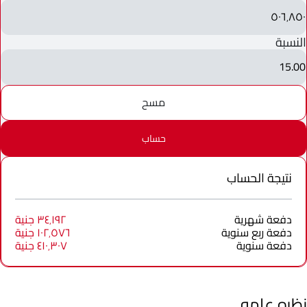
٥٠٦٬٨٥٠
النسبة
15.00
مسح
حساب
نتيجة الحساب
دفعة شهرية
٣٤٬١٩٢ جنية
دفعة ربع سنوية
١٠٢٬٥٧٦ جنية
دفعة سنوية
٤١٠٬٣٠٧ جنية
نظره عامه