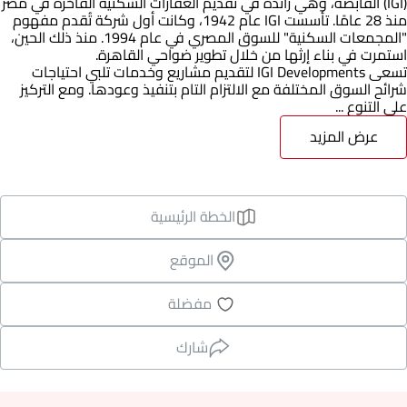
(IGI) القابضة، وهي رائدة في تقديم العقارات السكنية الفاخرة في مصر
منذ 28 عامًا. تأسست IGI عام 1942، وكانت أول شركة تُقدم مفهوم
"المجمعات السكنية" للسوق المصري في عام 1994. منذ ذلك الحين،
استمرت في بناء إرثها من خلال تطوير ضواحي القاهرة.
تسعى IGI Developments لتقديم مشاريع وخدمات تلبي احتياجات
شرائح السوق المختلفة مع الالتزام التام بتنفيذ وعودها. ومع التركيز
على التنوع ...
عرض المزيد
الخطة الرئيسية
الموقع
مفضلة
شارك