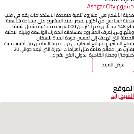
مشروع:
Ashgar City
مدينة الأشجار هي مشروع تنمية متعددة الاستخدامات يقع في قلب
مدينة السادس من أكتوبر بمصر. يمتد المشروع على مساحة شاسعة
تبلغ 148 فدانًا، ويضم أكثر من 4,000 وحدة سكنية تشمل شققًا
وبنتهاوس. يُعرف المشروع بمساحاته الخضراء الواسعة وبنيته التحتية
الحديثة التي تهدف إلى تحسين جودة الحياة للسكان.
يتمتع المشروع بموقع استراتيجي في مدينة السادس من أكتوبر، حيث
يقترب من معالم هامة مثل أهرامات الجيزة التي تبعد حوالي 20
كيلومترًا ومطار القاهرة الدولي الذي يقع ع...
عرض المزيد
الموقع
الشيخ زايد