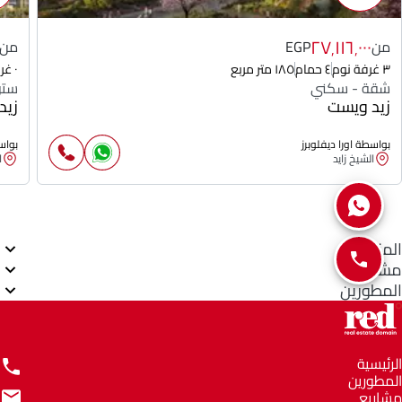
٢٧٬١١٦٬٠٠٠
من
EGP
من
٣ غرفة نوم
٤ حمام
١٨٥ متر مربع
٠ غرفة نوم
شقة - سكني
ستو
زيد ويست
زيد
بواسطة اورا ديفلوبرز
بواسط
الشيخ زايد
ا
المناطق
مشاريع
المطورين
الرئيسية
المطورين
مشاريع