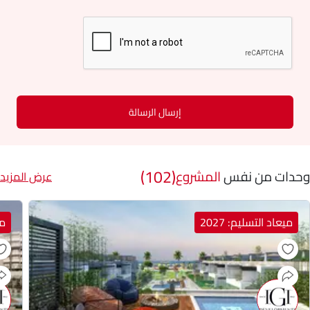
إرسال الرسالة
(102)
وحدات من نفس
المشروع
عرض المزيد
ميعاد التسليم: 2027
مي