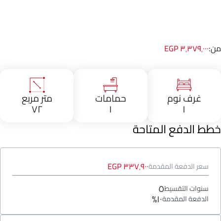
من:
٣٬٣٧٩٬٠٠٠ EGP
غرف نوم
حمامات
متر مربع
٧٢
١
١
خطط الدفع المتاحة
٣٣٧٬٩٠٠ EGP
سعر الدفعة المقدمة
٥
سنوات التقسيط
١٠%
الدفعة المقدمة