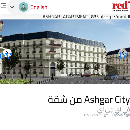
English
الرئيسية
/
الوحدات
/
ASHGAR_APARTMENT_83
Ashgar City من شقة
في اي جي اي
تاريخ التحديث الاخير 07/12/2025