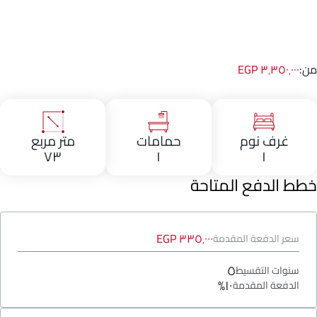
من:
٣٬٣٥٠٬٠٠٠ EGP
غرف نوم
حمامات
متر مربع
٧٣
١
١
خطط الدفع المتاحة
٣٣٥٬٠٠٠ EGP
سعر الدفعة المقدمة
٥
سنوات التقسيط
١٠%
الدفعة المقدمة