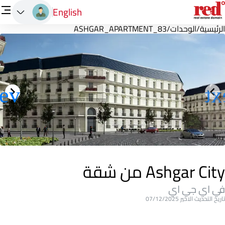
English
الرئيسية
/
الوحدات
/
ASHGAR_APARTMENT_83
Ashgar City من شقة
في اي جي اي
تاريخ التحديث الاخير 07/12/2025