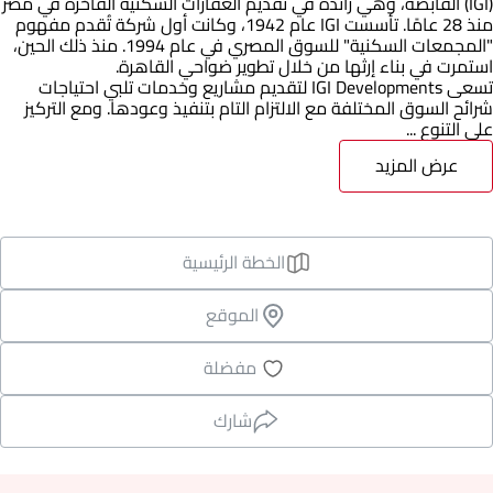
(IGI) القابضة، وهي رائدة في تقديم العقارات السكنية الفاخرة في مصر
منذ 28 عامًا. تأسست IGI عام 1942، وكانت أول شركة تُقدم مفهوم
"المجمعات السكنية" للسوق المصري في عام 1994. منذ ذلك الحين،
استمرت في بناء إرثها من خلال تطوير ضواحي القاهرة.
تسعى IGI Developments لتقديم مشاريع وخدمات تلبي احتياجات
شرائح السوق المختلفة مع الالتزام التام بتنفيذ وعودها. ومع التركيز
على التنوع ...
عرض المزيد
الخطة الرئيسية
الموقع
مفضلة
شارك