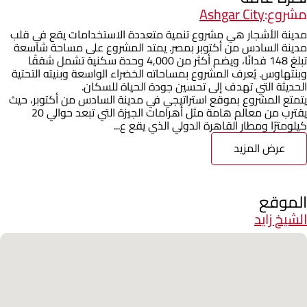
مشروع:
Ashgar City
مدينة الأشجار هي مشروع تنمية متعددة الاستخدامات يقع في قلب
مدينة السادس من أكتوبر بمصر. يمتد المشروع على مساحة شاسعة
تبلغ 148 فدانًا، ويضم أكثر من 4,000 وحدة سكنية تشمل شققًا
وبنتهاوس. يُعرف المشروع بمساحاته الخضراء الواسعة وبنيته التحتية
الحديثة التي تهدف إلى تحسين جودة الحياة للسكان.
يتمتع المشروع بموقع استراتيجي في مدينة السادس من أكتوبر، حيث
يقترب من معالم هامة مثل أهرامات الجيزة التي تبعد حوالي 20
كيلومترًا ومطار القاهرة الدولي الذي يقع ع...
عرض المزيد
الموقع
الشيخ زايد