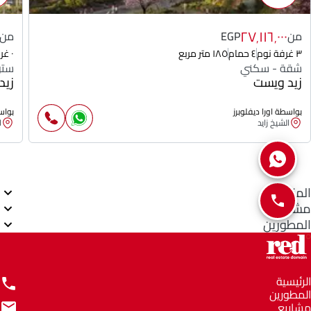
٢٧٬١١٦٬٠٠٠
من
EGP
من
٣ غرفة نوم
٤ حمام
١٨٥ متر مربع
٠ غرفة نوم
شقة - سكني
ستو
زيد ويست
زيد
بواسطة اورا ديفلوبرز
بواسط
الشيخ زايد
ا
المناطق
مشاريع
المطورين
الرئيسية
المطورين
مشاريع