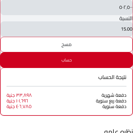
٥٠٢٬٥٠٠
النسبة
15.00
مسح
حساب
نتيجة الحساب
دفعة شهرية
٣٣٬٨٩٨ جنية
دفعة ربع سنوية
١٠١٬٦٩٦ جنية
دفعة سنوية
٤٠٦٬٧٨٥ جنية
نظره عامه