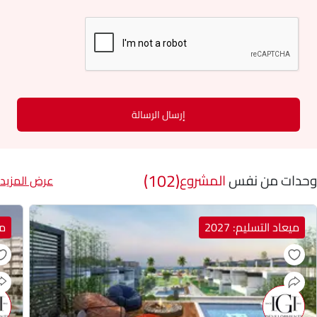
إرسال الرسالة
(102)
وحدات من نفس
المشروع
عرض المزيد
ميعاد التسليم: 2027
مي