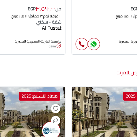
٣٬٥٩٠٬٠٠٠
EG
من
EGP
١٢٤ متر مربع
٢ غرفة نوم
٣ حمام
١٢٤ متر مربع
شقة - سكني
Al Fustat
دية المصرية
بواسطة الشركة السعودية المصرية
Cairo
ض المزيد
2
ميعاد التسليم: 2025