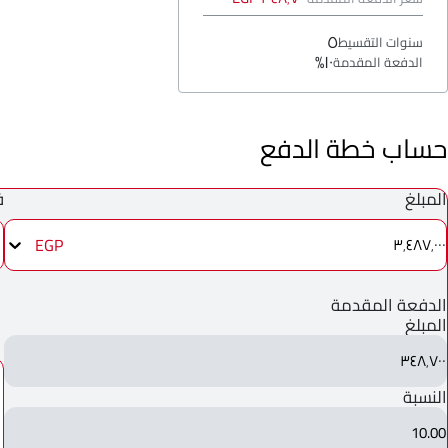
٥
سنوات التقسيط
١٠%
الدفعة المقدمة
حساب خطة الدفع
المبلغ
ف
EGP
٣٬٤٨٧٬٠٠٠
الدفعة المقدمة
المبلغ
٣٤٨٬٧٠٠
النسبة
10.00