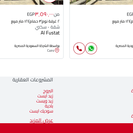
٣٬٥٩٠٬٠٠٠
EG
من
EGP
١٢٤ متر مربع
٢ غرفة نوم
٣ حمام
١٢٤ متر مربع
شقة - سكني
Al Fustat
دية المصرية
بواسطة الشركة السعودية المصرية
Cairo
المشروعات العقارية
البروج
زيد ايست
زيد ويست
بادية
سوديك ايست
عرض المزيد