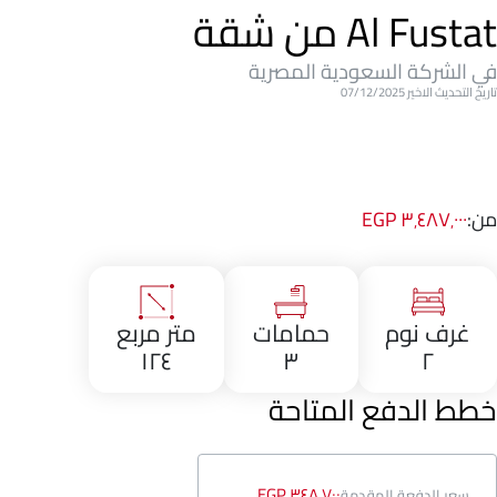
Al Fustat من شقة
في الشركة السعودية المصرية
تاريخ التحديث الاخير 07/12/2025
من:
٣٬٤٨٧٬٠٠٠ EGP
غرف نوم
حمامات
متر مربع
١٢٤
٣
٢
خطط الدفع المتاحة
٣٤٨٬٧٠٠ EGP
سعر الدفعة المقدمة