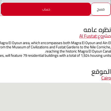
مسح
حساب
نظره عامه
مشروع:
Al Fustat
he Magra El Oyoun area, which encompasses both Magra El Oyoun and Ain El
 from the Museum of Civilizations and Fustat Gardens to the Nile Corniche,
reaching the historic Magra El Oyoun Canal.
s, will feature 79 residential buildings with a total of 1,924 housing units.
الموقع
Cairo