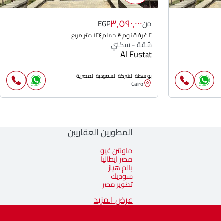
٣٬٥٩٠٬٠٠٠
من
EGP
٢ غرفة نوم
٣ حمام
١٢٤ متر مربع
شقة - سكني
Al Fustat
بواسطة الشركة السعودية المصرية
Cairo
المطورين العقاريين
ماونتن فيو
مصر ايطاليا
بالم هيلز
سوديك
تطوير مصر
عرض المزيد