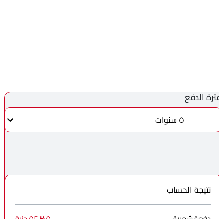
ترة الدفع
٥ سنوات
نتيجة الحساب
دفعة شهرية
٥٢٬٣٠٥ جنية