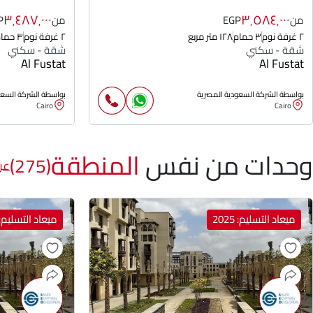
٣٬٤٨٧٬٠٠٠
٣٬٥٨٤٬٠٠٠
من
EGP
من
P
٢ غرفة نوم
٣ حمام
١٢٨ متر مربع
٢ غرفة نوم
٣ حمام
شقة - سكني
شقة - سكني
Al Fustat
Al Fustat
بواسطة الشركة السعودية المصرية
بواسطة الشركة السعو
Cairo
Cairo
وحدات من نفس
المنطقة
(275)
عر
ميعاد التسليم: 2025
ميعاد التسليم: 025