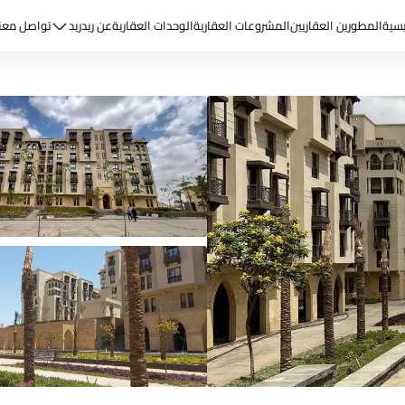
يسية
المطورين العقاريين
المشروعات العقارية
الوحدات العقارية
عن ريد
ريد
تواصل معن