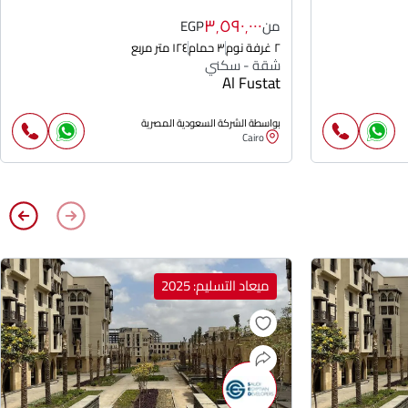
٣٬٥٩٠٬٠٠٠
من
EGP
٢ غرفة نوم
٣ حمام
١٢٤ متر مربع
شقة - سكني
Al Fustat
بواسطة الشركة السعودية المصرية
Cairo
ميعاد التسليم: 2025