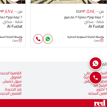
٣٬٤٨٧٬٠٠٠
٣٬٥٨٤٬٠٠٠
من
EGP
من
P
٢ غرفة نوم
٣ حمام
١٢٨ متر مربع
٢ غرفة نوم
٣ حمام
شقة - سكني
شقة - سكني
Al Fustat
Al Fustat
بواسطة الشركة السعودية المصرية
بواسطة الشركة السعو
Cairo
Cairo
المناطق
الساحل الشمالي
القاهرة الجديدة
العاصمة الإدارية
الشروق
مدينة المستقبل
سهل حشيش
الشيخ زايد
الغردقة
٦ أكتوبر
زايد الجديدة
العين السخنه
العلمين الجديدة