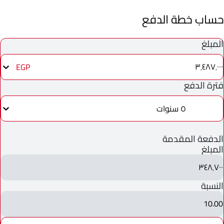
حساب خطة الدفع
المبلغ
٣٬٤٨٧٬٠٠٠
EGP
فترة الدفع
٥ سنوات
الدفعة المقدمة
المبلغ
٣٤٨٬٧٠٠
النسبة
10.00