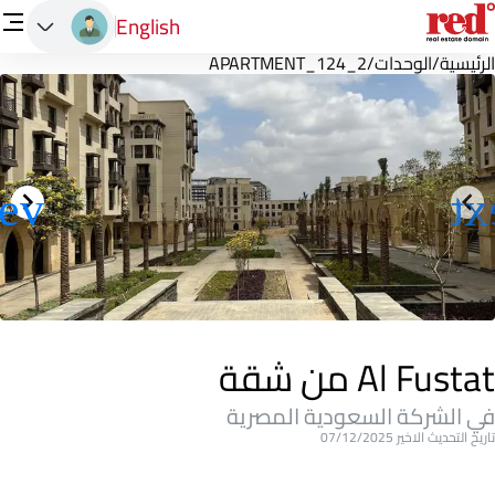
English
الرئيسية
/
الوحدات
/
APARTMENT_124_2
Al Fustat من شقة
في الشركة السعودية المصرية
تاريخ التحديث الاخير 07/12/2025