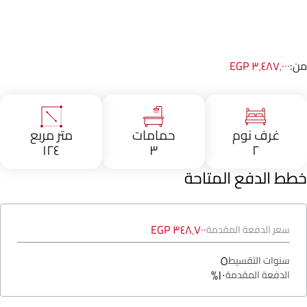
من:
٣٬٤٨٧٬٠٠٠ EGP
غرف نوم
حمامات
متر مربع
١٢٤
٣
٢
خطط الدفع المتاحة
٣٤٨٬٧٠٠ EGP
سعر الدفعة المقدمة
٥
سنوات التقسيط
١٠%
الدفعة المقدمة