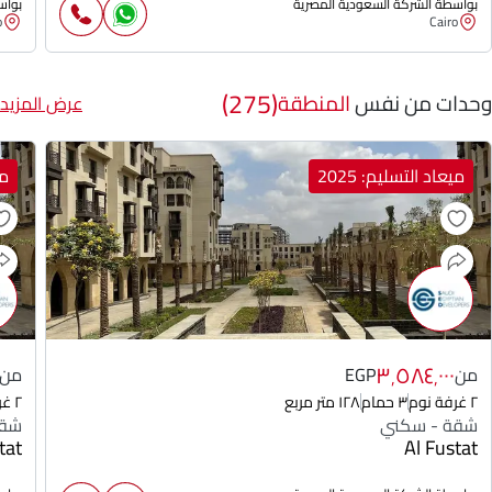
بواسطة الشركة السعودية المصرية
بواس
o
Cairo
(275)
وحدات من نفس
المنطقة
عرض المزيد
ميعاد التسليم: 2025
مي
٣٬٥٨٤٬٠٠٠
من
EGP
من
٢ غرفة نوم
٣ حمام
١٢٨ متر مربع
٢ غرفة نوم
شقة - سكني
شقة
tat
Al Fustat