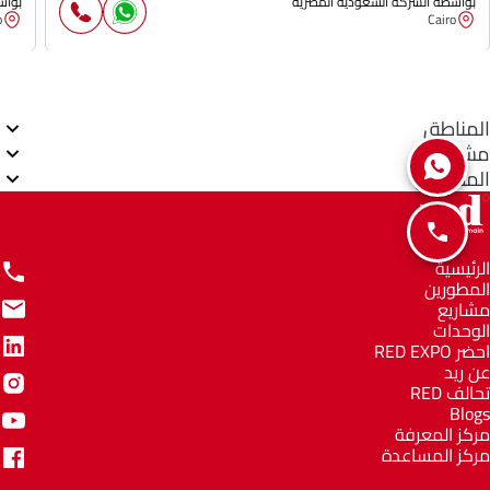
بواسطة الشركة السعودية المصرية
بواس
o
Cairo
المناطق
مشاريع
المطورين
الرئيسية
المطورين
مشاريع
الوحدات
احضر RED EXPO
عن ريد
تحالف RED
Blogs
مركز المعرفة
مركز المساعدة