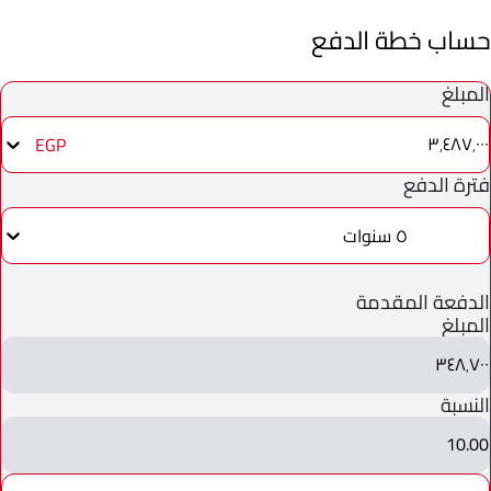
حساب خطة الدفع
المبلغ
٣٬٤٨٧٬٠٠٠
EGP
فترة الدفع
٥ سنوات
الدفعة المقدمة
المبلغ
٣٤٨٬٧٠٠
النسبة
10.00