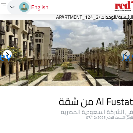
English
الرئيسية
/
الوحدات
/
APARTMENT_124_2
Al Fustat من شقة
في الشركة السعودية المصرية
تاريخ التحديث الاخير 07/12/2025