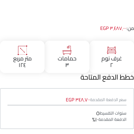
من:
٣٬٤٨٧٬٠٠٠ EGP
غرف نوم
حمامات
متر مربع
١٢٤
٣
٢
خطط الدفع المتاحة
٣٤٨٬٧٠٠ EGP
سعر الدفعة المقدمة
٥
سنوات التقسيط
١٠%
الدفعة المقدمة