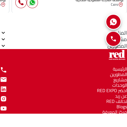
o
Cairo
المناطق
مشاريع
المطورين
الرئيسية
المطورين
مشاريع
الوحدات
احضر RED EXPO
عن ريد
تحالف RED
Blogs
مركز المعرفة
مركز المساعدة