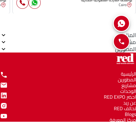
o
Cairo
المناطق
مشاريع
المطورين
الرئيسية
المطورين
مشاريع
الوحدات
احضر RED EXPO
عن ريد
تحالف RED
Blogs
مركز المعرفة
مركز المساعدة