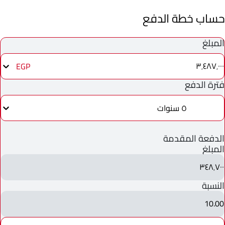
حساب خطة الدفع
المبلغ
٣٬٤٨٧٬٠٠٠
EGP
فترة الدفع
٥ سنوات
الدفعة المقدمة
المبلغ
٣٤٨٬٧٠٠
النسبة
10.00