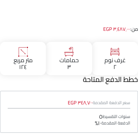
من:
٣٬٤٨٧٬٠٠٠ EGP
غرف نوم
حمامات
متر مربع
١٢٤
٣
٢
خطط الدفع المتاحة
٣٤٨٬٧٠٠ EGP
سعر الدفعة المقدمة
٥
سنوات التقسيط
١٠%
الدفعة المقدمة