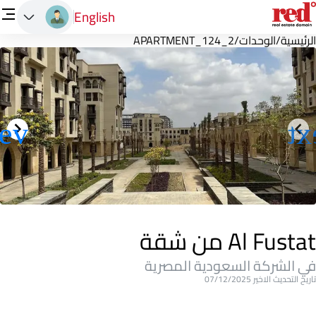
English
الرئيسية
/
الوحدات
/
APARTMENT_124_2
Al Fustat من شقة
في الشركة السعودية المصرية
تاريخ التحديث الاخير 07/12/2025