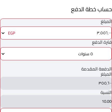
حساب خطة الدفع
المبلغ
٣٬٥٥٦٬٠٠٠
EGP
فترة الدفع
٥ سنوات
الدفعة المقدمة
المبلغ
٣٥٥٬٦٠٠
النسبة
10.00