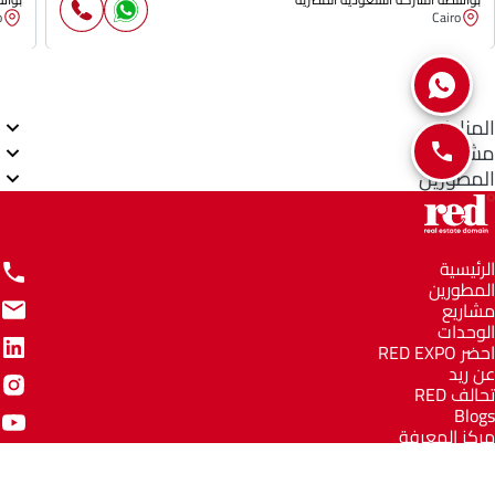
o
Cairo
المناطق
مشاريع
المطورين
الرئيسية
المطورين
مشاريع
الوحدات
احضر RED EXPO
عن ريد
تحالف RED
Blogs
مركز المعرفة
مركز المساعدة