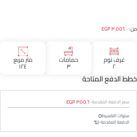
من:
٣٬٥٥٦٬٠٠٠ EGP
غرف نوم
حمامات
متر مربع
١٢٤
٣
٢
خطط الدفع المتاحة
٣٥٥٬٦٠٠ EGP
سعر الدفعة المقدمة
٥
سنوات التقسيط
١٠%
الدفعة المقدمة