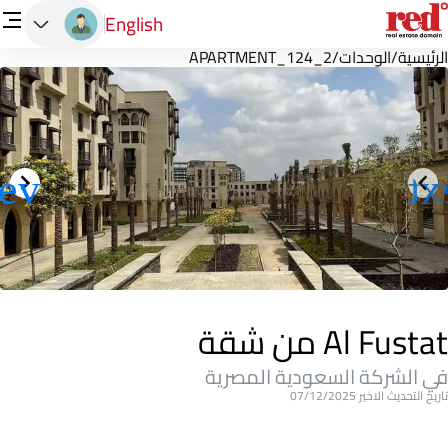
English
الرئيسية
/
الوحدات
/
APARTMENT_124_2
Al Fustat من شقة
في الشركة السعودية المصرية
تاريخ التحديث الاخير 07/12/2025