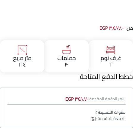
من:
٣٬٤٨٧٬٠٠٠ EGP
غرف نوم
حمامات
متر مربع
١٢٤
٣
٢
خطط الدفع المتاحة
٣٤٨٬٧٠٠ EGP
سعر الدفعة المقدمة
٥
سنوات التقسيط
١٠%
الدفعة المقدمة