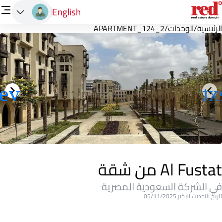
English
الرئيسية
/
الوحدات
/
APARTMENT_124_2
Al Fustat من شقة
في الشركة السعودية المصرية
تاريخ التحديث الاخير 05/11/2025