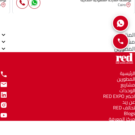
o
Cairo
المناطق
مشاريع
المطورين
الرئيسية
المطورين
مشاريع
الوحدات
احضر RED EXPO
عن ريد
تحالف RED
Blogs
مركز المعرفة
مركز المساعدة