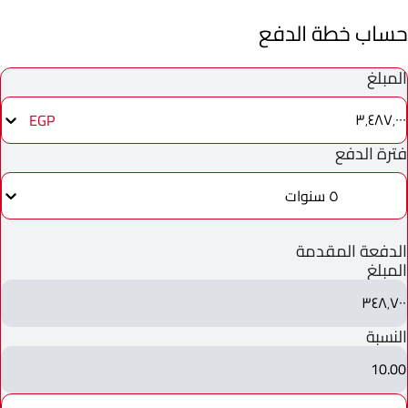
حساب خطة الدفع
المبلغ
٣٬٤٨٧٬٠٠٠
EGP
فترة الدفع
٥ سنوات
الدفعة المقدمة
المبلغ
٣٤٨٬٧٠٠
النسبة
10.00