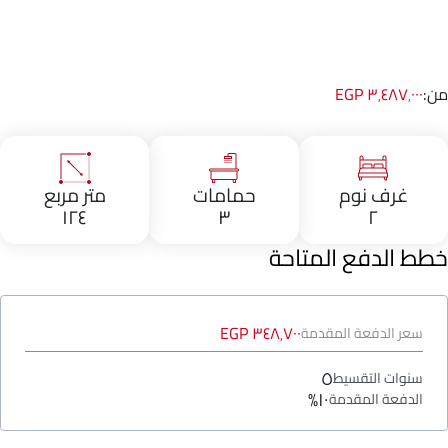
من:
٣٬٤٨٧٬٠٠٠ EGP
غرف نوم
حمامات
متر مربع
١٢٤
٣
٢
خطط الدفع المتاحة
٣٤٨٬٧٠٠ EGP
سعر الدفعة المقدمة
٥
سنوات التقسيط
١٠%
الدفعة المقدمة