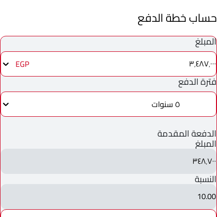
حساب خطة الدفع
المبلغ
٣٬٤٨٧٬٠٠٠
EGP
فترة الدفع
٥ سنوات
الدفعة المقدمة
المبلغ
٣٤٨٬٧٠٠
النسبة
10.00