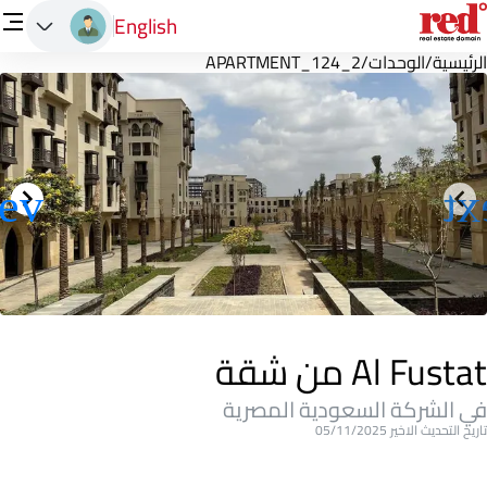
English
الرئيسية
/
الوحدات
/
APARTMENT_124_2
Al Fustat من شقة
في الشركة السعودية المصرية
تاريخ التحديث الاخير 05/11/2025