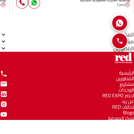
o
Cairo
المناطق
مشاريع
المطورين
الرئيسية
المطورين
مشاريع
الوحدات
احضر RED EXPO
عن ريد
تحالف RED
Blogs
مركز المعرفة
مركز المساعدة