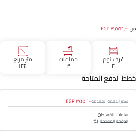
من:
٣٬٥٥٦٬٠٠٠ EGP
غرف نوم
حمامات
متر مربع
١٢٤
٣
٢
خطط الدفع المتاحة
٣٥٥٬٦٠٠ EGP
سعر الدفعة المقدمة
٥
سنوات التقسيط
١٠%
الدفعة المقدمة