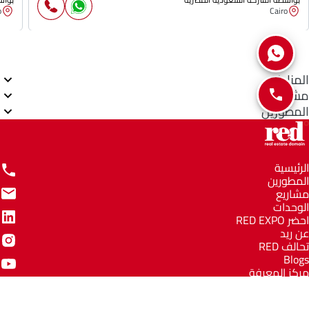
o
Cairo
المناطق
مشاريع
المطورين
الرئيسية
المطورين
مشاريع
الوحدات
احضر RED EXPO
عن ريد
تحالف RED
Blogs
مركز المعرفة
مركز المساعدة