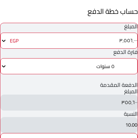
حساب خطة الدفع
المبلغ
٣٬٥٥٦٬٠٠٠
EGP
فترة الدفع
٥ سنوات
الدفعة المقدمة
المبلغ
٣٥٥٬٦٠٠
النسبة
10.00