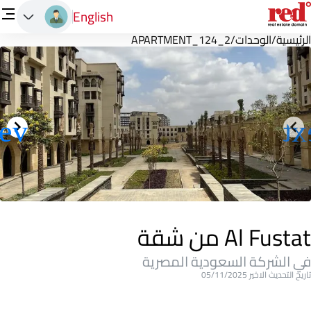
English
الرئيسية
/
الوحدات
/
APARTMENT_124_2
Al Fustat من شقة
في الشركة السعودية المصرية
تاريخ التحديث الاخير 05/11/2025