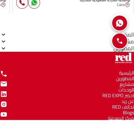
o
Cairo
المناطق
مشاريع
المطورين
الرئيسية
المطورين
مشاريع
الوحدات
احضر RED EXPO
عن ريد
تحالف RED
Blogs
مركز المعرفة
مركز المساعدة