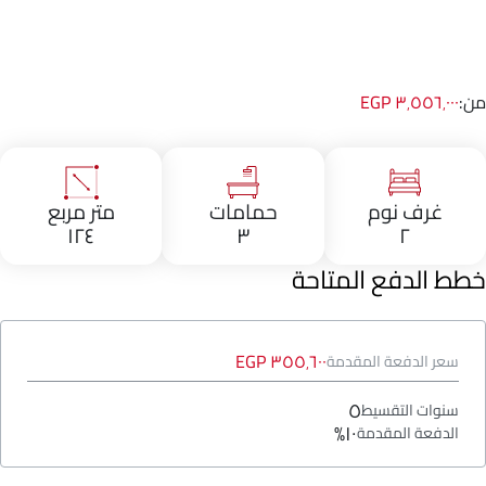
من:
٣٬٥٥٦٬٠٠٠ EGP
غرف نوم
حمامات
متر مربع
١٢٤
٣
٢
خطط الدفع المتاحة
٣٥٥٬٦٠٠ EGP
سعر الدفعة المقدمة
٥
سنوات التقسيط
١٠%
الدفعة المقدمة