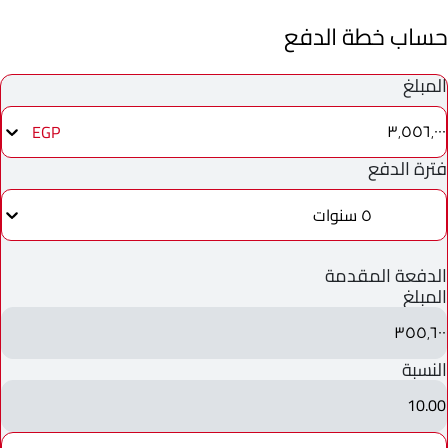
حساب خطة الدفع
المبلغ
٣٬٥٥٦٬٠٠٠
EGP
فترة الدفع
٥ سنوات
الدفعة المقدمة
المبلغ
٣٥٥٬٦٠٠
النسبة
10.00