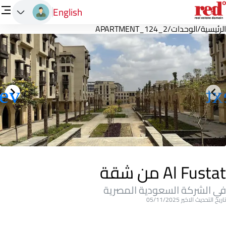
English
الرئيسية
/
الوحدات
/
APARTMENT_124_2
Al Fustat من شقة
في الشركة السعودية المصرية
تاريخ التحديث الاخير 05/11/2025