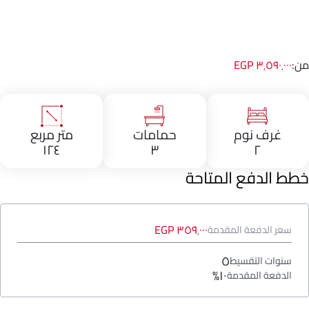
من:
٣٬٥٩٠٬٠٠٠ EGP
غرف نوم
حمامات
متر مربع
١٢٤
٣
٢
خطط الدفع المتاحة
٣٥٩٬٠٠٠ EGP
سعر الدفعة المقدمة
٥
سنوات التقسيط
١٠%
الدفعة المقدمة