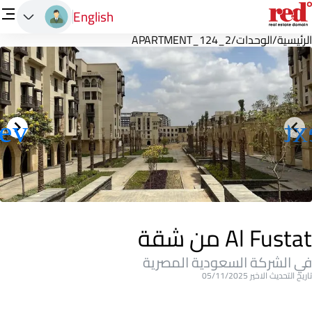
English
الرئيسية
/
الوحدات
/
APARTMENT_124_2
Al Fustat من شقة
في الشركة السعودية المصرية
تاريخ التحديث الاخير 05/11/2025