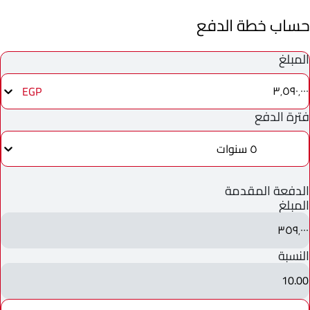
حساب خطة الدفع
المبلغ
٣٬٥٩٠٬٠٠٠
EGP
فترة الدفع
٥ سنوات
الدفعة المقدمة
المبلغ
٣٥٩٬٠٠٠
النسبة
10.00