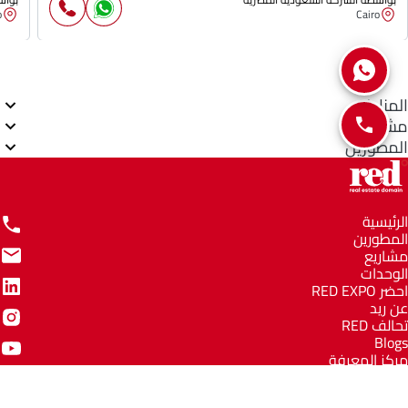
o
Cairo
المناطق
مشاريع
المطورين
الرئيسية
المطورين
مشاريع
الوحدات
احضر RED EXPO
عن ريد
تحالف RED
Blogs
مركز المعرفة
مركز المساعدة