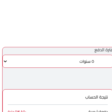
ترة الدفع
٥ سنوات
نتيجة الحساب
دفعة شهرية
٥٣٬٨٥٠ جنية