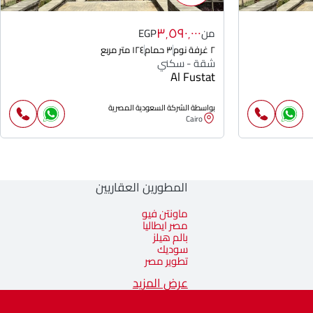
٣٬٥٩٠٬٠٠٠
من
EGP
٢ غرفة نوم
٣ حمام
١٢٤ متر مربع
شقة - سكني
Al Fustat
بواسطة الشركة السعودية المصرية
Cairo
المطورين العقاريين
ماونتن فيو
مصر ايطاليا
بالم هيلز
سوديك
تطوير مصر
عرض المزيد