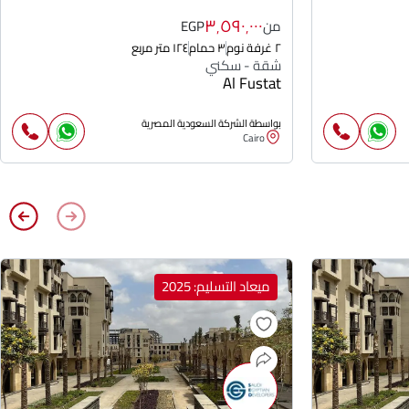
٣٬٥٩٠٬٠٠٠
من
EGP
٢ غرفة نوم
٣ حمام
١٢٤ متر مربع
شقة - سكني
Al Fustat
بواسطة الشركة السعودية المصرية
Cairo
ميعاد التسليم: 2025