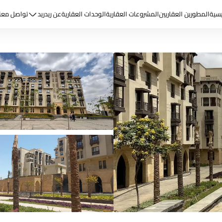
يسية
المطورين العقاريين
المشروعات العقارية
الوحدات العقارية
عن ريد
ريد
تواصل معن