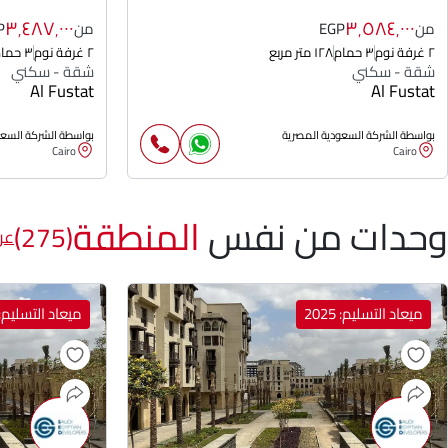
٣٬٤٨٧٬٠٠٠
٣٬٥٨٤٬٠٠٠
من
EGP
من
P
٢ غرفة نوم
٣ حمام
١٢٨ متر مربع
٢ غرفة نوم
٣ حمام
شقة - سكني
شقة - سكني
Al Fustat
Al Fustat
بواسطة الشركة السعودية المصرية
بواسطة الشركة السعو
Cairo
Cairo
وحدات من نفس
المنطقة
(275)
عر
ميعاد التسليم: 2025
ميعاد التسليم: 025