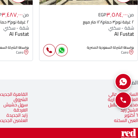
٣٬٤٨٧٬٠٠٠
٣٬٥٨٤٬٠٠٠
من
EGP
من
P
٢ غرفة نوم
٣ حمام
١٢٨ متر مربع
٢ غرفة نوم
٣ حمام
شقة - سكني
شقة - سكني
Al Fustat
Al Fustat
بواسطة الشركة السعودية المصرية
بواسطة الشركة السعو
Cairo
Cairo
المناطق
الساحل الشمالي
القاهرة الجديدة
العاصمة الإدارية
الشروق
مدينة المستقبل
سهل حشيش
الشيخ زايد
الغردقة
٦ أكتوبر
زايد الجديدة
العين السخنه
العلمين الجديدة