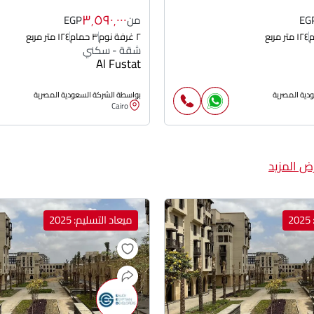
٣٬٥٩٠٬٠٠٠
EG
من
EGP
١٢٤ متر مربع
٢ غرفة نوم
٣ حمام
١٢٤ متر مربع
شقة - سكني
Al Fustat
دية المصرية
بواسطة الشركة السعودية المصرية
Cairo
ض المزيد
2
ميعاد التسليم: 2025