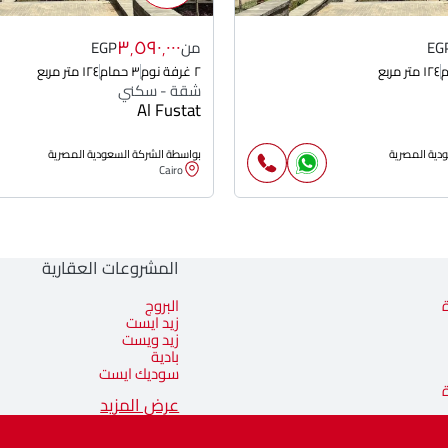
٣٬٥٩٠٬٠٠٠
EG
من
EGP
١٢٤ متر مربع
٢ غرفة نوم
٣ حمام
١٢٤ متر مربع
شقة - سكني
Al Fustat
دية المصرية
بواسطة الشركة السعودية المصرية
Cairo
المشروعات العقارية
البروج
زيد ايست
زيد ويست
بادية
سوديك ايست
عرض المزيد