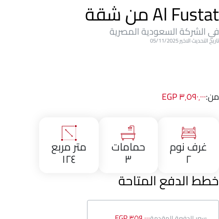
Al Fustat من شقة
في الشركة السعودية المصرية
تاريخ التحديث الاخير 05/11/2025
من:
٣٬٥٩٠٬٠٠٠ EGP
غرف نوم
حمامات
متر مربع
١٢٤
٣
٢
خطط الدفع المتاحة
٣٥٩٬٠٠٠ EGP
سعر الدفعة المقدمة