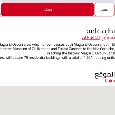
مسح
حساب
نظره عامه
مشروع:
Al Fustat
he Magra El Oyoun area, which encompasses both Magra El Oyoun and Ain El
 from the Museum of Civilizations and Fustat Gardens to the Nile Corniche,
reaching the historic Magra El Oyoun Canal.
s, will feature 79 residential buildings with a total of 1,924 housing units.
الموقع
Cairo