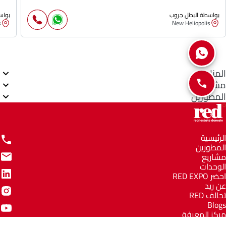
بواسطة البطل جروب
بواس
s
New Heliopolis
المناطق
مشاريع
المطورين
الرئيسية
المطورين
مشاريع
الوحدات
احضر RED EXPO
عن ريد
تحالف RED
Blogs
مركز المعرفة
مركز المساعدة