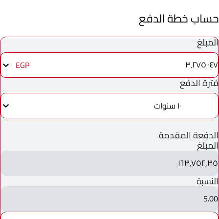
حساب خطة الدفع
المبلغ
٣٬٢٧٥٬٠٤٧
EGP
فترة الدفع
١٠ سنوات
الدفعة المقدمة
المبلغ
١٦٣٬٧٥٢٫٣٥
النسبة
5.00