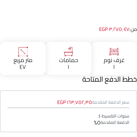
من:
٣٬٢٧٥٬٠٤٧ EGP
غرف نوم
حمامات
متر مربع
٤٧
١
١
خطط الدفع المتاحة
١٦٣٬٧٥٢٫٣٥ EGP
سعر الدفعة المقدمة
١٠
سنوات التقسيط
٥%
الدفعة المقدمة