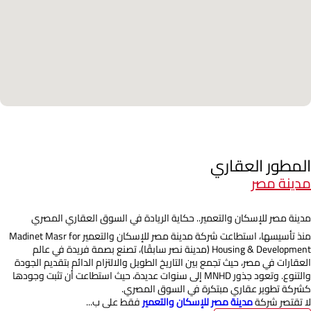
المطور العقاري
مدينة مصر
مدينة مصر للإسكان والتعمير.. حكاية الريادة في السوق العقاري المصري
منذ تأسيسها، استطاعت شركة مدينة مصر للإسكان والتعمير Madinet Masr for
Housing & Development (مدينة نصر سابقًا)، تصنع بصمة فريدة في عالم
العقارات في مصر، حيث تجمع بين التاريخ الطويل والالتزام الدائم بتقديم الجودة
والتنوع. وتعود جذور MNHD إلى سنوات عديدة، حيث استطاعت أن تثبت وجودها
كشركة تطوير عقاري مبتكرة في السوق المصري.
لا تقتصر شركة
مدينة مصر للإسكان والتعمير
فقط على ب...