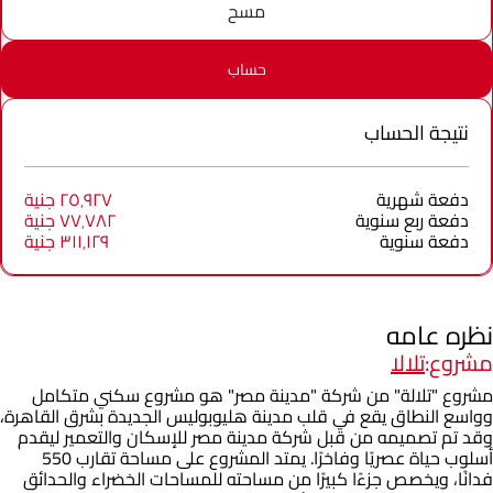
مسح
حساب
نتيجة الحساب
دفعة شهرية
٢٥٬٩٢٧ جنية
دفعة ربع سنوية
٧٧٬٧٨٢ جنية
دفعة سنوية
٣١١٬١٢٩ جنية
نظره عامه
مشروع:
تلالا
مشروع "تلالة" من شركة "مدينة مصر" هو مشروع سكني متكامل
وواسع النطاق يقع في قلب مدينة هليوبوليس الجديدة بشرق القاهرة،
وقد تم تصميمه من قبل شركة مدينة مصر للإسكان والتعمير ليقدم
أسلوب حياة عصريًا وفاخرًا. يمتد المشروع على مساحة تقارب 550
فدانًا، ويخصص جزءًا كبيرًا من مساحته للمساحات الخضراء والحدائق