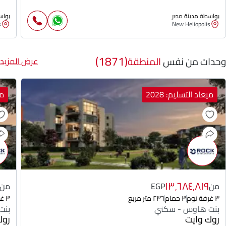
بواسطة مدينة مصر
بواس
s
New Heliopolis
(1871)
وحدات من نفس
المنطقة
عرض المزيد
ميعاد التسليم: 2028
مي
١٣٬٦٨٤٬٨١٩
من
EGP
من
٣ غرفة نوم
٣ حمام
٢٣٦ متر مربع
٣ غرفة نوم
بنت هاوس - سكني
بنت
روك وايت
روك