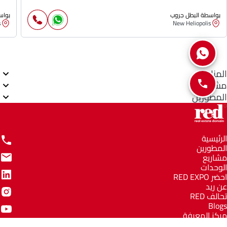
بواسطة البطل جروب
بواس
s
New Heliopolis
المناطق
مشاريع
المطورين
الرئيسية
المطورين
مشاريع
الوحدات
احضر RED EXPO
عن ريد
تحالف RED
Blogs
مركز المعرفة
مركز المساعدة