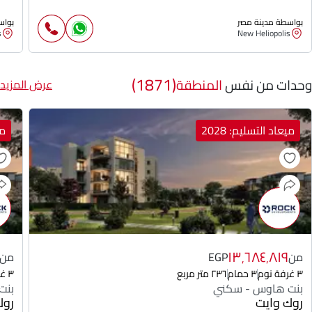
بواسطة مدينة مصر
بواس
s
New Heliopolis
(1871)
وحدات من نفس
المنطقة
عرض المزيد
ميعاد التسليم: 2028
مي
١٣٬٦٨٤٬٨١٩
من
EGP
من
٣ غرفة نوم
٣ حمام
٢٣٦ متر مربع
٣ غرفة نوم
بنت هاوس - سكني
بنت
روك وايت
روك