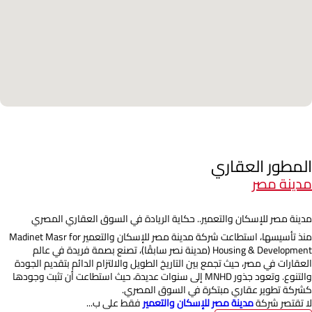
المطور العقاري
مدينة مصر
مدينة مصر للإسكان والتعمير.. حكاية الريادة في السوق العقاري المصري
منذ تأسيسها، استطاعت شركة مدينة مصر للإسكان والتعمير Madinet Masr for
Housing & Development (مدينة نصر سابقًا)، تصنع بصمة فريدة في عالم
العقارات في مصر، حيث تجمع بين التاريخ الطويل والالتزام الدائم بتقديم الجودة
والتنوع. وتعود جذور MNHD إلى سنوات عديدة، حيث استطاعت أن تثبت وجودها
كشركة تطوير عقاري مبتكرة في السوق المصري.
لا تقتصر شركة
مدينة مصر للإسكان والتعمير
فقط على ب...