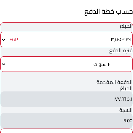
حساب خطة الدفع
المبلغ
٣٬٥٥٣٬٣٠٢
EGP
فترة الدفع
١٠ سنوات
الدفعة المقدمة
المبلغ
١٧٧٬٦٦٥٫١
النسبة
5.00