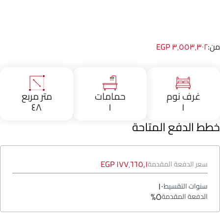
من:
٣٬٥٥٣٬٣٠٢ EGP
غرف نوم
حمامات
متر مربع
٤٨
١
١
خطط الدفع المتاحة
١٧٧٬٦٦٥٫١ EGP
سعر الدفعة المقدمة
١٠
سنوات التقسيط
٥%
الدفعة المقدمة