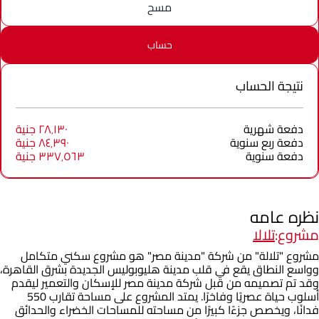
مسح
حساب
نتيجة الحساب
دفعة شهرية
٢٨٬١٣٠ جنية
دفعة ربع سنوية
٨٤٬٣٩٠ جنية
دفعة سنوية
٣٣٧٬٥٦٣ جنية
نظره عامه
مشروع:
تلالا
مشروع "تلالة" من شركة "مدينة مصر" هو مشروع سكني متكامل
وواسع النطاق يقع في قلب مدينة هليوبوليس الجديدة بشرق القاهرة،
وقد تم تصميمه من قبل شركة مدينة مصر للإسكان والتعمير ليقدم
أسلوب حياة عصريًا وفاخرًا. يمتد المشروع على مساحة تقارب 550
فدانًا، ويخصص جزءًا كبيرًا من مساحته للمساحات الخضراء والحدائق