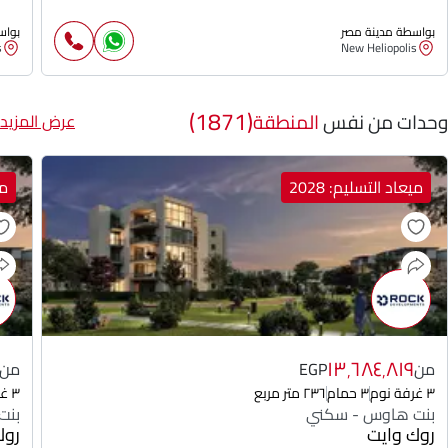
بواسطة مدينة مصر
بواس
s
New Heliopolis
(1871)
وحدات من نفس
المنطقة
عرض المزيد
ميعاد التسليم: 2028
مي
١٣٬٦٨٤٬٨١٩
من
EGP
من
٣ غرفة نوم
٣ حمام
٢٣٦ متر مربع
٣ غرفة نوم
بنت هاوس - سكني
بنت
روك وايت
روك