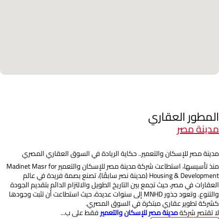
المطور العقاري
مدينة مصر
مدينة مصر للإسكان والتعمير.. حكاية الريادة في السوق العقاري المصري
منذ تأسيسها، استطاعت شركة مدينة مصر للإسكان والتعمير Madinet Masr for
Housing & Development (مدينة نصر سابقًا)، تصنع بصمة فريدة في عالم
العقارات في مصر، حيث تجمع بين التاريخ الطويل والالتزام الدائم بتقديم الجودة
والتنوع. وتعود جذور MNHD إلى سنوات عديدة، حيث استطاعت أن تثبت وجودها
كشركة تطوير عقاري مبتكرة في السوق المصري.
لا تقتصر شركة
مدينة مصر للإسكان والتعمير
فقط على ب...