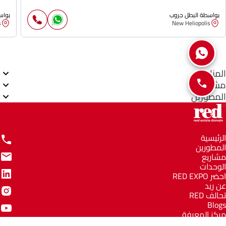
بواسطة البطل جروب
بواس
s
New Heliopolis
المناطق
مشاريع
المطورين
الرئيسية
المطورين
مشاريع
الوحدات
احضر RED EXPO
عن ريد
تحالف RED
Blogs
مركز المعرفة
مركز المساعدة