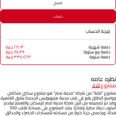
مسح
حساب
نتيجة الحساب
دفعة شهرية
٢٨٬١٣٠ جنية
دفعة ربع سنوية
٨٤٬٣٩٠ جنية
دفعة سنوية
٣٣٧٬٥٦٣ جنية
نظره عامه
مشروع:
تلالا
مشروع "تلالة" من شركة "مدينة مصر" هو مشروع سكني متكامل
وواسع النطاق يقع في قلب مدينة هليوبوليس الجديدة بشرق القاهرة،
وقد تم تصميمه من قبل شركة مدينة مصر للإسكان والتعمير ليقدم
أسلوب حياة عصريًا وفاخرًا. يمتد المشروع على مساحة تقارب 550
فدانًا، ويخصص جزءًا كبيرًا من مساحته للمساحات الخضراء والحدائق