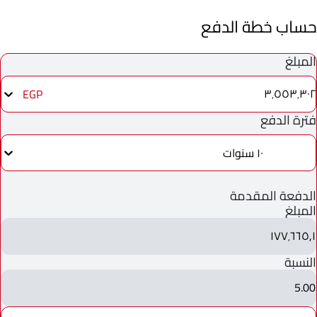
حساب خطة الدفع
المبلغ
٣٬٥٥٣٬٣٠٢
EGP
فترة الدفع
١٠ سنوات
الدفعة المقدمة
المبلغ
١٧٧٬٦٦٥٫١
النسبة
5.00