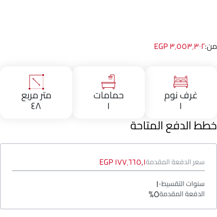
من:
٣٬٥٥٣٬٣٠٢ EGP
غرف نوم
حمامات
متر مربع
٤٨
١
١
خطط الدفع المتاحة
١٧٧٬٦٦٥٫١ EGP
سعر الدفعة المقدمة
١٠
سنوات التقسيط
٥%
الدفعة المقدمة