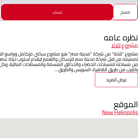
مسح
حساب
نظره عامه
مشروع:
تلالا
مشروع "تلالة" من شركة "مدينة مصر" هو مشروع سكني متكامل وواسع النط
من مساحته للمساحات الخضراء والحدائق المنسقة والمسطحات المائية، وكل 
بالقرب من طريق القاهرة-السويس والطريق ...
عرض المزيد
الموقع
New Heliopolis