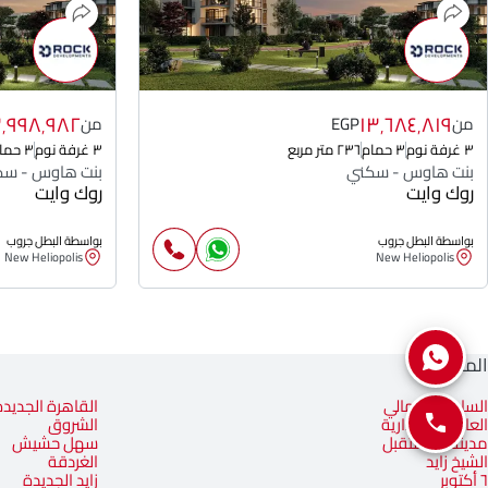
٣٬٩٩٨٬٩٨٢
١٣٬٦٨٤٬٨١٩
من
EGP
من
٣ غرفة نوم
٣ حمام
٢٣٦ متر مربع
٣ غرفة نوم
٣ حمام
بنت هاوس - سكني
بنت هاوس - سك
روك وايت
روك وايت
بواسطة البطل جروب
بواسطة البطل جروب
New Heliopolis
New Heliopolis
المناطق
الساحل الشمالي
القاهرة الجديدة
العاصمة الإدارية
الشروق
مدينة المستقبل
سهل حشيش
الشيخ زايد
الغردقة
٦ أكتوبر
زايد الجديدة