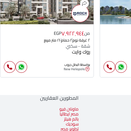
٧٬٩٢٢٬٩٤٤
من
EGP
٢ غرفة نوم
٢ حمام
١٦٠ متر مربع
شقة - سكني
روك وايت
بواسطة البطل جروب
New Heliopolis
المطورين العقاريين
ماونتن فيو
مصر ايطاليا
بالم هيلز
سوديك
تطوير مصر