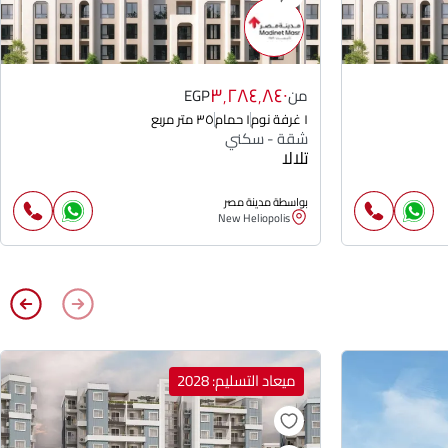
٣٬٢٨٤٬٨٤٠
من
EGP
١ غرفة نوم
١ حمام
٣٥ متر مربع
شقة - سكني
تلالا
بواسطة مدينة مصر
New Heliopolis
ميعاد التسليم: 2028