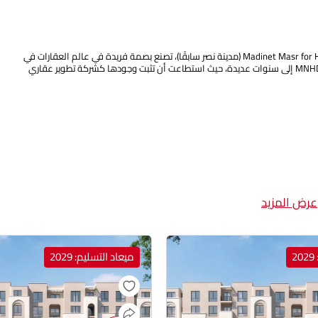
منذ تأسيسها، استطاعت شركة مدينة مصر للإسكان والتعمير Madinet Masr for Housing & Development (مدينة نصر سابقًا)، تصنع بصمة فريدة في عالم العقارات في
مصر، حيث تجمع بين التاريخ الطويل والالتزام الدائم بتقديم الجودة والتنوع. وتعود جذور MNHD إلى سنوات عديدة، حيث استطاعت أن تثبت وجودها كشركة تطوير عقاري
عرض المزيد
2
ميعاد التسليم: 2029