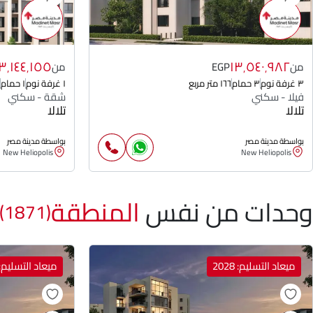
٣٬١٤٤٬١٥٥
١٣٬٥٤٠٬٩٨٢
من
EGP
من
٣ غرفة نوم
٣ حمام
١٦٦ متر مربع
١ غرفة نوم
١ حمام
فيلا - سكني
شقة - سكني
تلالا
تلالا
بواسطة مدينة مصر
بواسطة مدينة مصر
New Heliopolis
New Heliopolis
وحدات من نفس
المنطقة
(1871)
ميعاد التسليم: 2028
ميعاد التسليم: 028