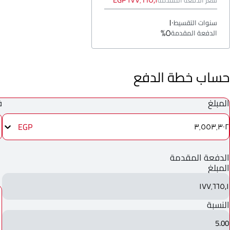
١٧٧٬٦٦٥٫١ EGP
سعر الدفعة المقدمة
١٠
سنوات التقسيط
٥%
الدفعة المقدمة
حساب خطة الدفع
المبلغ
ف
EGP
٣٬٥٥٣٬٣٠٢
الدفعة المقدمة
المبلغ
١٧٧٬٦٦٥٫١
النسبة
5.00