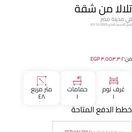
تلالا من شقة
في مدينة مصر
تاريخ التحديث الاخير 07/12/2025
من:
٣٬٥٥٣٬٣٠٢ EGP
غرف نوم
حمامات
متر مربع
٤٨
١
١
خطط الدفع المتاحة