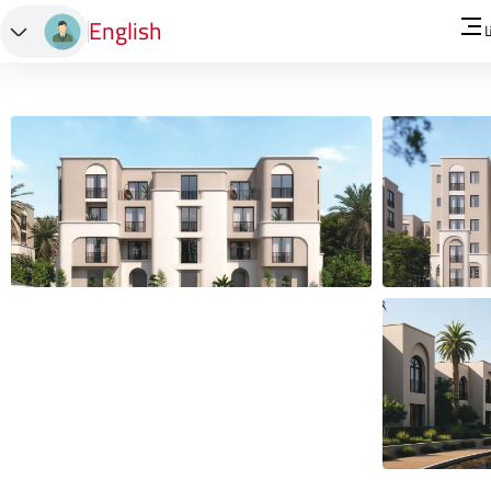
English
ا