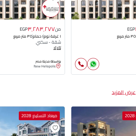
٣٬٢٨٣٬٢٧٧
EGP
من
EGP
٣٥ متر مربع
١ غرفة نوم
١ حمام
٣٥ متر مربع
شقة - سكني
تلالا
بواسطة مدينة مصر
New Heliopolis
عرض المزيد
2
ميعاد التسليم: 2028