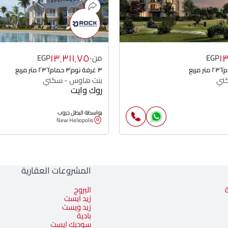
١٣٬٣١١٬٧٥٠
١
EGP
من
EGP
٢٣٦ متر مربع
٣ غرفة نوم
٣ حمام
٢٣٦ متر مربع
ني
بنت هاوس - سكني
روك وايت
بواسطة البطل جروب
New Heliopolis
المشروعات العقارية
البروج
زيد ايست
زيد ويست
بادية
سوديك ايست