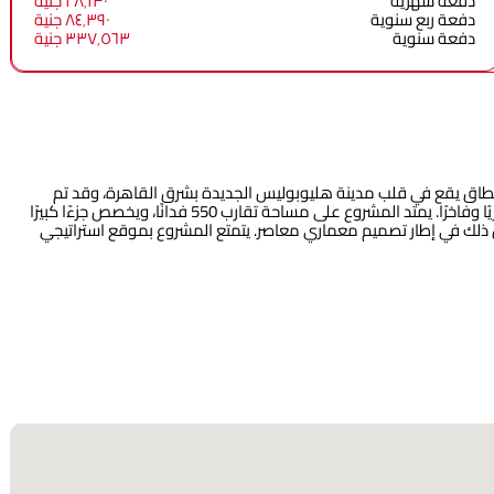
دفعة شهرية
٢٨٬١٣٠ جنية
دفعة ربع سنوية
٨٤٬٣٩٠ جنية
دفعة سنوية
٣٣٧٬٥٦٣ جنية
اق يقع في قلب مدينة هليوبوليس الجديدة بشرق القاهرة، وقد تم
تصميمه من قبل شركة مدينة مصر للإسكان والتعمير ليقدم أسلوب حياة عصريًا وفاخرًا. يمتد المشروع على مساحة تقارب 550 فدانًا، ويخصص جزءًا كبيرًا
ذلك في إطار تصميم معماري معاصر. يتمتع المشروع بموقع استراتيجي