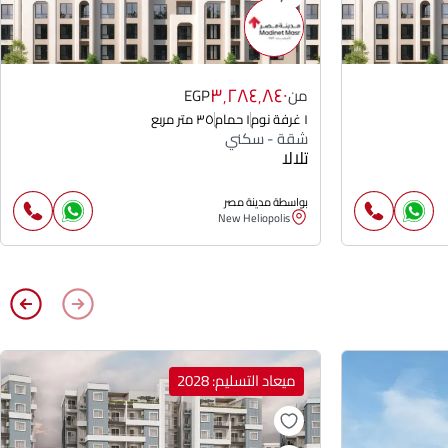
٣٬٢٨٤٬٨٤٠
من
EGP
١ غرفة نوم
١ حمام
٣٥ متر مربع
شقة - سكني
تلالا
بواسطة مدينة مصر
New Heliopolis
ميعاد التسليم: 2028