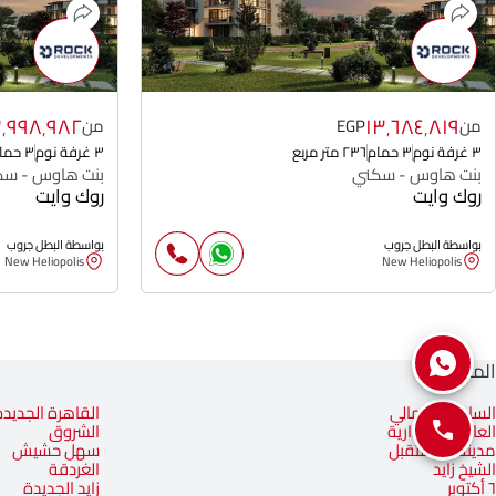
٣٬٩٩٨٬٩٨٢
١٣٬٦٨٤٬٨١٩
من
EGP
من
٣ غرفة نوم
٣ حمام
٢٣٦ متر مربع
٣ غرفة نوم
٣ حمام
بنت هاوس - سكني
بنت هاوس - سك
روك وايت
روك وايت
بواسطة البطل جروب
بواسطة البطل جروب
New Heliopolis
New Heliopolis
المناطق
الساحل الشمالي
القاهرة الجديدة
العاصمة الإدارية
الشروق
مدينة المستقبل
سهل حشيش
الشيخ زايد
الغردقة
٦ أكتوبر
زايد الجديدة