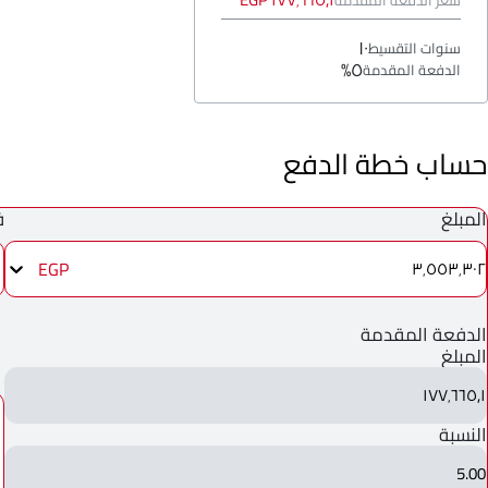
١٧٧٬٦٦٥٫١ EGP
سعر الدفعة المقدمة
١٠
سنوات التقسيط
٥%
الدفعة المقدمة
حساب خطة الدفع
المبلغ
ف
EGP
٣٬٥٥٣٬٣٠٢
الدفعة المقدمة
المبلغ
١٧٧٬٦٦٥٫١
النسبة
5.00