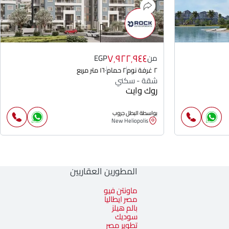
٧٬٩٢٢٬٩٤٤
من
EGP
٢ غرفة نوم
٢ حمام
١٦٠ متر مربع
شقة - سكني
روك وايت
بواسطة البطل جروب
New Heliopolis
المطورين العقاريين
ماونتن فيو
مصر ايطاليا
بالم هيلز
سوديك
تطوير مصر