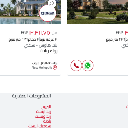
١٣٬٣١١٬٧٥٠
١
EGP
من
EGP
٢٣٦ متر مربع
٣ غرفة نوم
٣ حمام
٢٣٦ متر مربع
ني
بنت هاوس - سكني
روك وايت
بواسطة البطل جروب
New Heliopolis
المشروعات العقارية
البروج
زيد ايست
زيد ويست
بادية
سوديك ايست