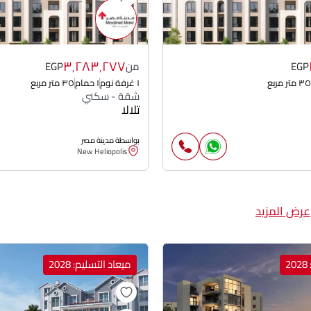
٣٬٢٨٣٬٢٧٧
EGP
من
EGP
٣٥ متر مربع
١ غرفة نوم
١ حمام
٣٥ متر مربع
شقة - سكني
تلالا
بواسطة مدينة مصر
New Heliopolis
عرض المزيد
2
ميعاد التسليم: 2028