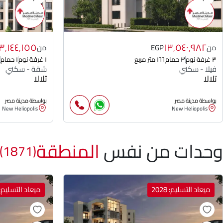
٣٬١٤٤٬١٥٥
١٣٬٥٤٠٬٩٨٢
من
EGP
من
٣ غرفة نوم
٣ حمام
١٦٦ متر مربع
١ غرفة نوم
١ حمام
فيلا - سكني
شقة - سكني
تلالا
تلالا
بواسطة مدينة مصر
بواسطة مدينة مصر
New Heliopolis
New Heliopolis
وحدات من نفس
المنطقة
(1871)
ميعاد التسليم: 2028
ميعاد التسليم: 028