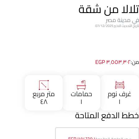
تلالا من شقة
في مدينة مصر
تاريخ التحديث الاخير 07/12/2025
من:
٣٬٥٥٣٬٣٠٢ EGP
غرف نوم
حمامات
متر مربع
٤٨
١
١
خطط الدفع المتاحة