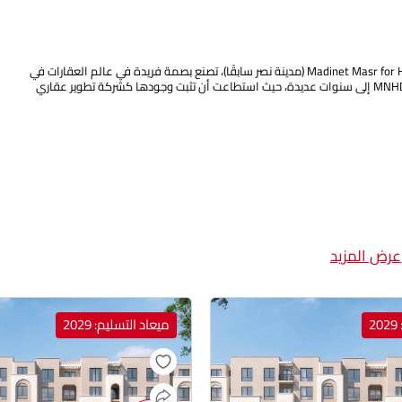
منذ تأسيسها، استطاعت شركة مدينة مصر للإسكان والتعمير Madinet Masr for Housing & Development (مدينة نصر سابقًا)، تصنع بصمة فريدة في عالم العقارات في
مصر، حيث تجمع بين التاريخ الطويل والالتزام الدائم بتقديم الجودة والتنوع. وتعود جذور MNHD إلى سنوات عديدة، حيث استطاعت أن تثبت وجودها كشركة تطوير عقاري
عرض المزيد
2
ميعاد التسليم: 2029