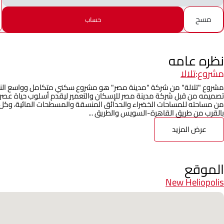
مسح
حساب
نظره عامه
مشروع:
تلالا
مشروع "تلالة" من شركة "مدينة مصر" هو مشروع سكني متكامل وواسع النط
من مساحته للمساحات الخضراء والحدائق المنسقة والمسطحات المائية، وكل 
بالقرب من طريق القاهرة-السويس والطريق ...
عرض المزيد
الموقع
New Heliopolis