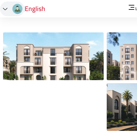
English
ا