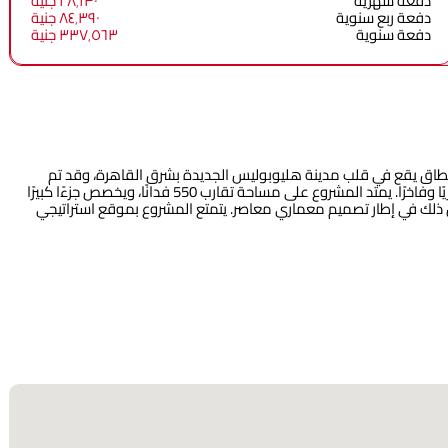
دفعة شهرية
٢٨٬١٣٠ جنية
دفعة ربع سنوية
٨٤٬٣٩٠ جنية
دفعة سنوية
٣٣٧٬٥٦٣ جنية
اق يقع في قلب مدينة هليوبوليس الجديدة بشرق القاهرة، وقد تم
تصميمه من قبل شركة مدينة مصر للإسكان والتعمير ليقدم أسلوب حياة عصريًا وفاخرًا. يمتد المشروع على مساحة تقارب 550 فدانًا، ويخصص جزءًا كبيرًا
ذلك في إطار تصميم معماري معاصر. يتمتع المشروع بموقع استراتيجي