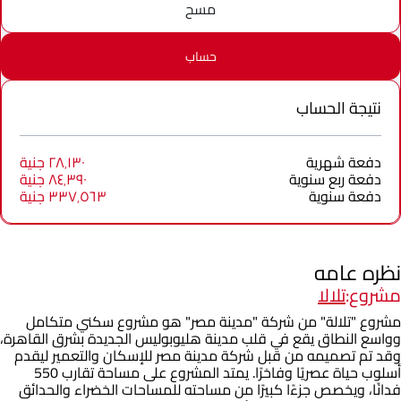
مسح
حساب
نتيجة الحساب
دفعة شهرية
٢٨٬١٣٠ جنية
دفعة ربع سنوية
٨٤٬٣٩٠ جنية
دفعة سنوية
٣٣٧٬٥٦٣ جنية
نظره عامه
مشروع:
تلالا
مشروع "تلالة" من شركة "مدينة مصر" هو مشروع سكني متكامل
وواسع النطاق يقع في قلب مدينة هليوبوليس الجديدة بشرق القاهرة،
وقد تم تصميمه من قبل شركة مدينة مصر للإسكان والتعمير ليقدم
أسلوب حياة عصريًا وفاخرًا. يمتد المشروع على مساحة تقارب 550
فدانًا، ويخصص جزءًا كبيرًا من مساحته للمساحات الخضراء والحدائق