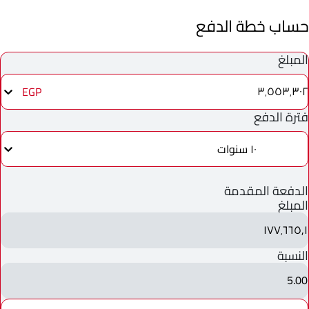
حساب خطة الدفع
المبلغ
٣٬٥٥٣٬٣٠٢
EGP
فترة الدفع
١٠ سنوات
الدفعة المقدمة
المبلغ
١٧٧٬٦٦٥٫١
النسبة
5.00