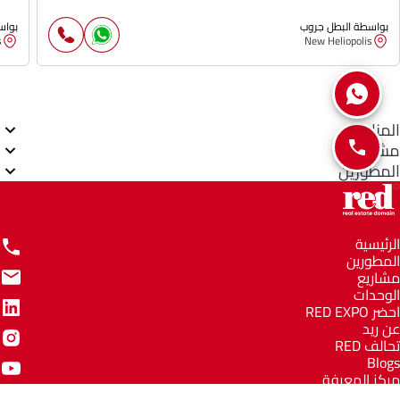
بواسطة البطل جروب
بواس
s
New Heliopolis
المناطق
مشاريع
المطورين
الرئيسية
المطورين
مشاريع
الوحدات
احضر RED EXPO
عن ريد
تحالف RED
Blogs
مركز المعرفة
مركز المساعدة