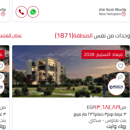
بواسطة مدينة مصر
بواس
s
New Heliopolis
(1871)
وحدات من نفس
المنطقة
عرض المزيد
ميعاد التسليم: 2028
مي
١٣٬٦٨٤٬٨١٩
من
EGP
من
٣ غرفة نوم
٣ حمام
٢٣٦ متر مربع
٣ غرفة نوم
بنت هاوس - سكني
بنت
روك وايت
روك