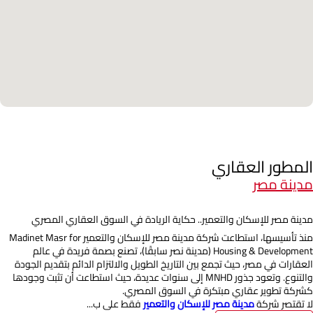
المطور العقاري
مدينة مصر
مدينة مصر للإسكان والتعمير.. حكاية الريادة في السوق العقاري المصري
منذ تأسيسها، استطاعت شركة مدينة مصر للإسكان والتعمير Madinet Masr for
Housing & Development (مدينة نصر سابقًا)، تصنع بصمة فريدة في عالم
العقارات في مصر، حيث تجمع بين التاريخ الطويل والالتزام الدائم بتقديم الجودة
والتنوع. وتعود جذور MNHD إلى سنوات عديدة، حيث استطاعت أن تثبت وجودها
كشركة تطوير عقاري مبتكرة في السوق المصري.
لا تقتصر شركة
مدينة مصر للإسكان والتعمير
فقط على ب...