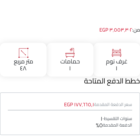
من:
٣٬٥٥٣٬٣٠٢ EGP
غرف نوم
حمامات
متر مربع
٤٨
١
١
خطط الدفع المتاحة
١٧٧٬٦٦٥٫١ EGP
سعر الدفعة المقدمة
١٠
سنوات التقسيط
٥%
الدفعة المقدمة