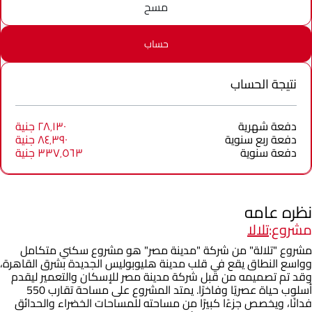
مسح
حساب
نتيجة الحساب
دفعة شهرية
٢٨٬١٣٠ جنية
دفعة ربع سنوية
٨٤٬٣٩٠ جنية
دفعة سنوية
٣٣٧٬٥٦٣ جنية
نظره عامه
مشروع:
تلالا
مشروع "تلالة" من شركة "مدينة مصر" هو مشروع سكني متكامل
وواسع النطاق يقع في قلب مدينة هليوبوليس الجديدة بشرق القاهرة،
وقد تم تصميمه من قبل شركة مدينة مصر للإسكان والتعمير ليقدم
أسلوب حياة عصريًا وفاخرًا. يمتد المشروع على مساحة تقارب 550
فدانًا، ويخصص جزءًا كبيرًا من مساحته للمساحات الخضراء والحدائق