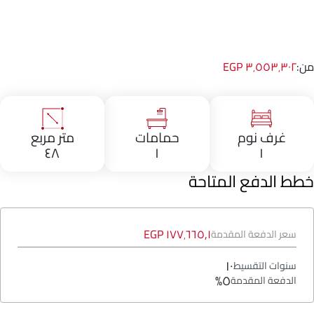
من:
٣٬٥٥٣٬٣٠٢ EGP
غرف نوم
حمامات
متر مربع
٤٨
١
١
خطط الدفع المتاحة
١٧٧٬٦٦٥٫١ EGP
سعر الدفعة المقدمة
١٠
سنوات التقسيط
٥%
الدفعة المقدمة