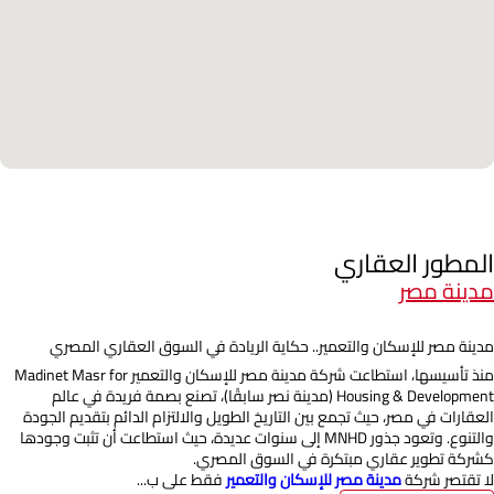
المطور العقاري
مدينة مصر
مدينة مصر للإسكان والتعمير.. حكاية الريادة في السوق العقاري المصري
منذ تأسيسها، استطاعت شركة مدينة مصر للإسكان والتعمير Madinet Masr for
Housing & Development (مدينة نصر سابقًا)، تصنع بصمة فريدة في عالم
العقارات في مصر، حيث تجمع بين التاريخ الطويل والالتزام الدائم بتقديم الجودة
والتنوع. وتعود جذور MNHD إلى سنوات عديدة، حيث استطاعت أن تثبت وجودها
كشركة تطوير عقاري مبتكرة في السوق المصري.
لا تقتصر شركة
مدينة مصر للإسكان والتعمير
فقط على ب...