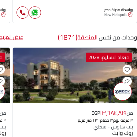
بواسطة مدينة مصر
بواس
s
New Heliopolis
(1871)
وحدات من نفس
المنطقة
عرض المزيد
ميعاد التسليم: 2028
مي
١٣٬٦٨٤٬٨١٩
من
EGP
من
٣ غرفة نوم
٣ حمام
٢٣٦ متر مربع
٣ غرفة نوم
بنت هاوس - سكني
بنت
روك وايت
روك