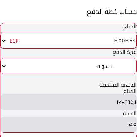
حساب خطة الدفع
المبلغ
٣٬٥٥٣٬٣٠٢
EGP
فترة الدفع
١٠ سنوات
الدفعة المقدمة
المبلغ
١٧٧٬٦٦٥٫١
النسبة
5.00