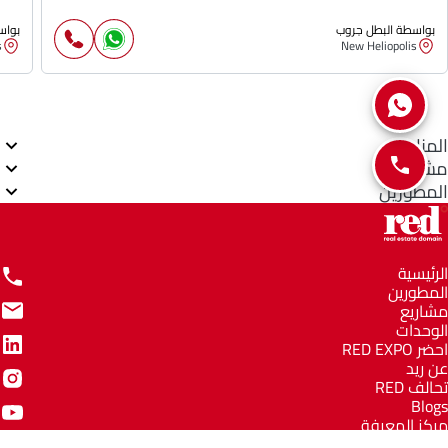
بواسطة البطل جروب
بواس
s
New Heliopolis
المناطق
مشاريع
المطورين
الرئيسية
المطورين
مشاريع
الوحدات
احضر RED EXPO
عن ريد
تحالف RED
Blogs
مركز المعرفة
مركز المساعدة